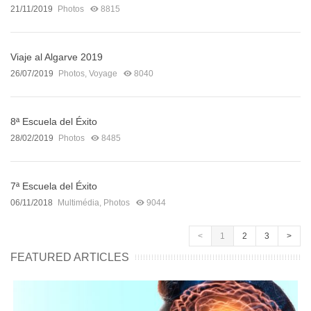
21/11/2019
Photos
8815
Viaje al Algarve 2019
26/07/2019
Photos
,
Voyage
8040
8ª Escuela del Éxito
28/02/2019
Photos
8485
7ª Escuela del Éxito
06/11/2018
Multimédia
,
Photos
9044
<
1
2
3
>
FEATURED ARTICLES