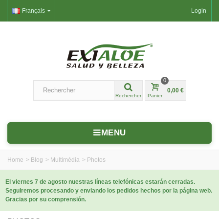
Français
Login
0
0,00 €
Rechercher
Panier
MENU
Home
>
Blog
>
Multimédia
>
Photos
El viernes 7 de agosto nuestras líneas telefónicas estarán cerradas.
Seguiremos procesando y enviando los pedidos hechos por la página web.
Gracias por su comprensión.