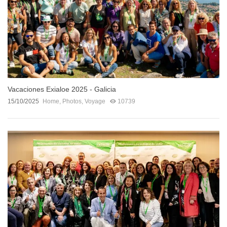
Vacaciones Exialoe 2025 - Galicia
15/10/2025
Home
,
Photos
,
Voyage
10739