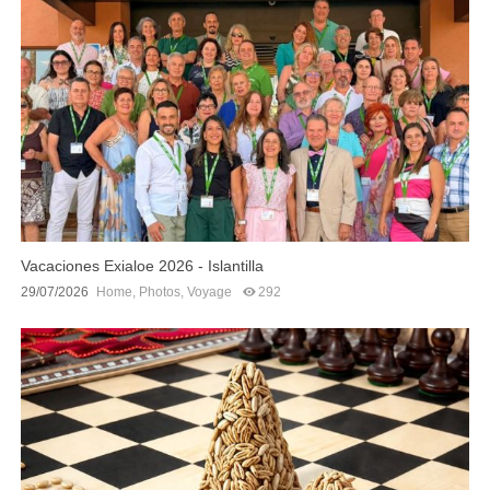
Vacaciones Exialoe 2026 - Islantilla
29/07/2026
Home
,
Photos
,
Voyage
292