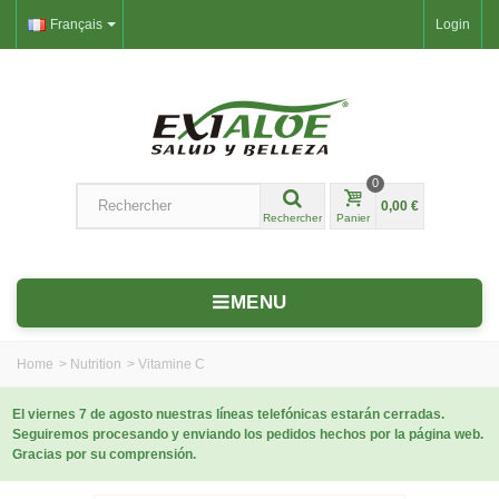
Français
Login
0
0,00 €
Rechercher
Panier
MENU
Home
>
Nutrition
>
Vitamine C
El viernes 7 de agosto nuestras líneas telefónicas estarán cerradas.
Seguiremos procesando y enviando los pedidos hechos por la página web.
Gracias por su comprensión.