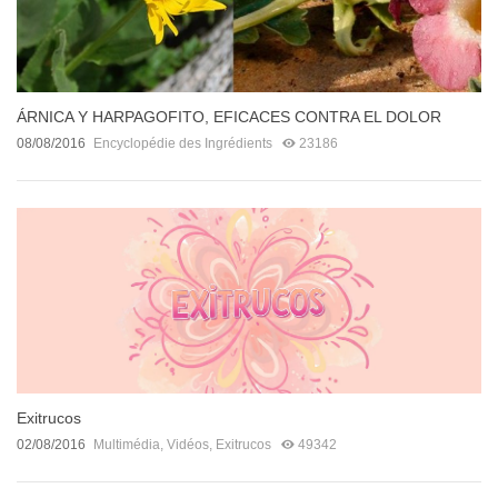
ÁRNICA Y HARPAGOFITO, EFICACES CONTRA EL DOLOR
08/08/2016
Encyclopédie des Ingrédients
23186
Exitrucos
02/08/2016
Multimédia
,
Vidéos
,
Exitrucos
49342