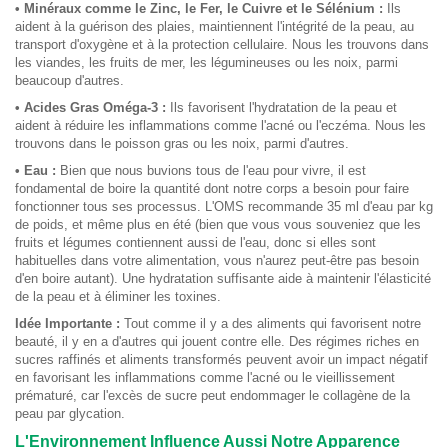
• Minéraux comme le Zinc, le Fer, le Cuivre et le Sélénium :
Ils
aident à la guérison des plaies, maintiennent l'intégrité de la peau, au
transport d'oxygène et à la protection cellulaire. Nous les trouvons dans
les viandes, les fruits de mer, les légumineuses ou les noix, parmi
beaucoup d'autres.
• Acides Gras Oméga-3 :
Ils favorisent l'hydratation de la peau et
aident à réduire les inflammations comme l'acné ou l'eczéma. Nous les
trouvons dans le poisson gras ou les noix, parmi d'autres.
• Eau :
Bien que nous buvions tous de l'eau pour vivre, il est
fondamental de boire la quantité dont notre corps a besoin pour faire
fonctionner tous ses processus. L'OMS recommande 35 ml d'eau par kg
de poids, et même plus en été (bien que vous vous souveniez que les
fruits et légumes contiennent aussi de l'eau, donc si elles sont
habituelles dans votre alimentation, vous n'aurez peut-être pas besoin
d'en boire autant). Une hydratation suffisante aide à maintenir l'élasticité
de la peau et à éliminer les toxines.
Idée Importante :
Tout comme il y a des aliments qui favorisent notre
beauté, il y en a d'autres qui jouent contre elle. Des régimes riches en
sucres raffinés et aliments transformés peuvent avoir un impact négatif
en favorisant les inflammations comme l'acné ou le vieillissement
prématuré, car l'excès de sucre peut endommager le collagène de la
peau par glycation.
L'Environnement Influence Aussi Notre Apparence