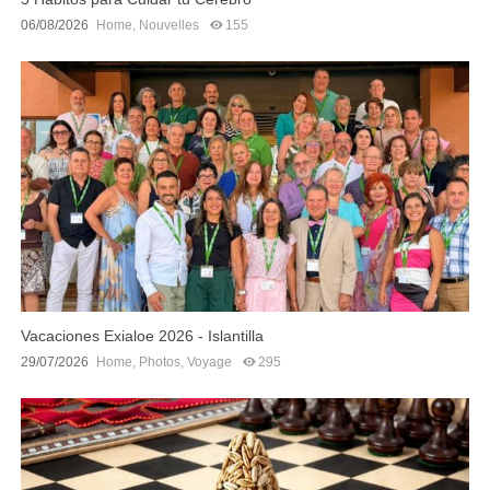
06/08/2026
Home
,
Nouvelles
155
Vacaciones Exialoe 2026 - Islantilla
29/07/2026
Home
,
Photos
,
Voyage
295