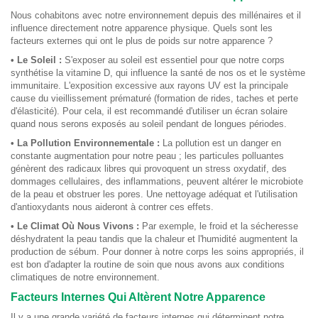
Nous cohabitons avec notre environnement depuis des millénaires et il
influence directement notre apparence physique. Quels sont les
facteurs externes qui ont le plus de poids sur notre apparence ?
• Le Soleil :
S'exposer au soleil est essentiel pour que notre corps
synthétise la vitamine D, qui influence la santé de nos os et le système
immunitaire. L'exposition excessive aux rayons UV est la principale
cause du vieillissement prématuré (formation de rides, taches et perte
d'élasticité). Pour cela, il est recommandé d'utiliser un écran solaire
quand nous serons exposés au soleil pendant de longues périodes.
• La Pollution Environnementale :
La pollution est un danger en
constante augmentation pour notre peau ; les particules polluantes
génèrent des radicaux libres qui provoquent un stress oxydatif, des
dommages cellulaires, des inflammations, peuvent altérer le microbiote
de la peau et obstruer les pores. Une nettoyage adéquat et l'utilisation
d'antioxydants nous aideront à contrer ces effets.
• Le Climat Où Nous Vivons :
Par exemple, le froid et la sécheresse
déshydratent la peau tandis que la chaleur et l'humidité augmentent la
production de sébum. Pour donner à notre corps les soins appropriés, il
est bon d'adapter la routine de soin que nous avons aux conditions
climatiques de notre environnement.
Facteurs Internes Qui Altèrent Notre Apparence
Il y a une grande variété de facteurs internes qui déterminent notre