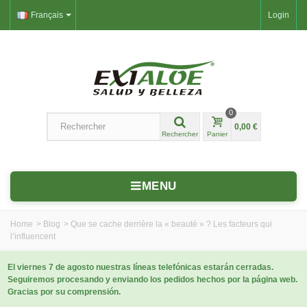
Français
Login
0
0,00 €
Rechercher
Panier
MENU
Home
>
Blog
>
Que se cache derrière la « beauté » ? Les facteurs qui
l’influencent
El viernes 7 de agosto nuestras líneas telefónicas estarán cerradas.
Seguiremos procesando y enviando los pedidos hechos por la página web.
Gracias por su comprensión.