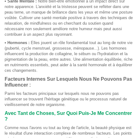
• Santé Mentale :
Notre bien-être émotionnel a un impact direct sur
notre apparence. L'anxiété et la tristesse peuvent se refléter dans une
peau terne, un manque de brillance dans les yeux et même une posture
voûtée. Cultiver une santé mentale positive à travers des techniques de
relaxation, de mindfulness ou en cherchant du soutien quand
nécessaire non seulement améliore notre humeur mais peut aussi
contribuer à un aspect plus rayonnant.
• Hormones :
Elles jouent un rôle fondamental tout au long de notre vie
(puberté, cycle menstruel, grossesse, ménopause...). Les hormones
influencent la production de collagène, le sébum ou l'hydratation et la
pigmentation de la peau, entre autres. Une alimentation équilibrée, riche
en nutriments essentiels, peut aider à la santé hormonale et à équilibrer
ces changements.
Facteurs Internes Sur Lesquels Nous Ne Pouvons Pas
Influencer :
Parmi les facteurs principaux sur lesquels nous ne pouvons pas
influencer se trouvent l'héritage génétique ou le processus naturel de
vieillissement de notre organisme.
Avec Tant de Choses, Sur Quoi Puis-Je Me Concentrer
?
Comme nous l'avons vu tout au long de l'article, la beauté physique est
le résultat d'une interaction complexe de nombreux facteurs. Les points