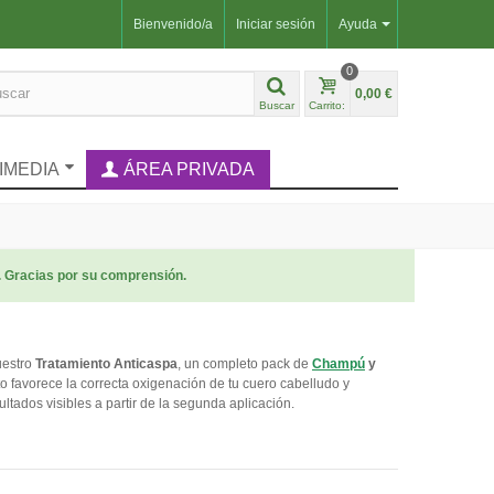
Bienvenido/a
Iniciar sesión
Ayuda
0
0,00 €
Buscar
Carrito:
IMEDIA
ÁREA PRIVADA
. Gracias por su comprensión.
uestro
Tratamiento Anticaspa
, un completo pack de
Champú
y
to favorece la correcta oxigenación de tu cuero cabelludo y
sultados visibles a partir de la segunda aplicación.