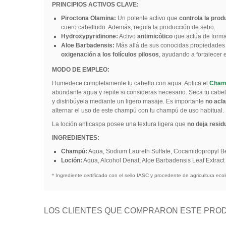
PRINCIPIOS ACTIVOS CLAVE:
Piroctona Olamina:
Un potente activo que
controla la pro
cuero cabelludo. Además, regula la producción de sebo.
Hydroxypyridinone:
Activo
antimicótico
que actúa de forma
Aloe Barbadensis:
Más allá de sus conocidas propiedades c
oxigenación a los folículos pilosos
, ayudando a fortalecer e
MODO DE EMPLEO:
Humedece completamente tu cabello con agua. Aplica el
Cham
abundante agua y repite si consideras necesario. Seca tu cabell
y distribúyela mediante un ligero masaje. Es importante
no acla
alternar el uso de este champú con tu champú de uso habitual.
La loción anticaspa posee una textura ligera que
no deja resid
INGREDIENTES:
Champú:
Aqua, Sodium Laureth Sulfate, Cocamidopropyl Beta
Loción:
Aqua, Alcohol Denat, Aloe Barbadensis Leaf Extract 
* Ingrediente certificado con el sello IASC y procedente de agricultura ecol
LOS CLIENTES QUE COMPRARON ESTE PROD