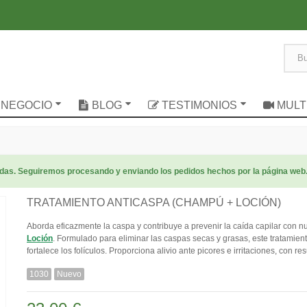
 NEGOCIO
BLOG
TESTIMONIOS
MULT
radas. Seguiremos procesando y enviando los pedidos hechos por la página web
TRATAMIENTO ANTICASPA (CHAMPÚ + LOCIÓN)
Aborda eficazmente la caspa y contribuye a prevenir la caída capilar con n
Loción
. Formulado para eliminar las caspas secas y grasas, este tratamien
fortalece los folículos. Proporciona alivio ante picores e irritaciones, con re
1030
Nuevo