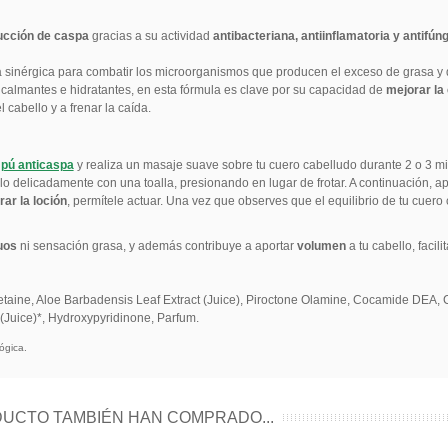
ducción de caspa
gracias a su actividad
antibacteriana, antiinflamatoria y antifún
 sinérgica para combatir los microorganismos que producen el exceso de grasa y 
almantes e hidratantes, en esta fórmula es clave por su capacidad de
mejorar la
l cabello y a frenar la caída.
pú anticaspa
y realiza un masaje suave sobre tu cuero cabelludo durante 2 o 3 min
o delicadamente con una toalla, presionando en lugar de frotar. A continuación, ap
rar la loción
, permítele actuar. Una vez que observes que el equilibrio de tu cuero
uos
ni sensación grasa, y además contribuye a aportar
volumen
a tu cabello, facil
ine, Aloe Barbadensis Leaf Extract (Juice), Piroctone Olamine, Cocamide DEA, Citr
(Juice)*, Hydroxypyridinone, Parfum.
ógica.
UCTO TAMBIÉN HAN COMPRADO...