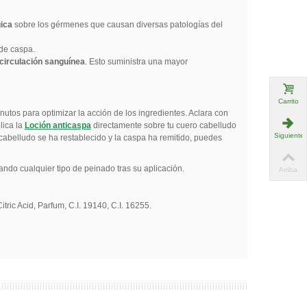
gica
sobre los gérmenes que causan diversas patologías del
de caspa.
 circulación sanguínea
. Esto suministra una mayor
Carrito
utos para optimizar la acción de los ingredientes. Aclara con
lica la
Loción anticaspa
directamente sobre tu cuero cabelludo
Siguiente
 cabelludo se ha restablecido y la caspa ha remitido, puedes
itando cualquier tipo de peinado tras su aplicación.
Arriba
ic Acid, Parfum, C.I. 19140, C.I. 16255.