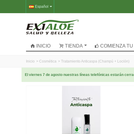
Español
INICIO
TIENDA
COMIENZA TU
Inicio
>
Cosmética
>
Tratamiento Anticaspa (Champú + Loción)
El viernes 7 de agosto nuestras líneas telefónicas estarán cer