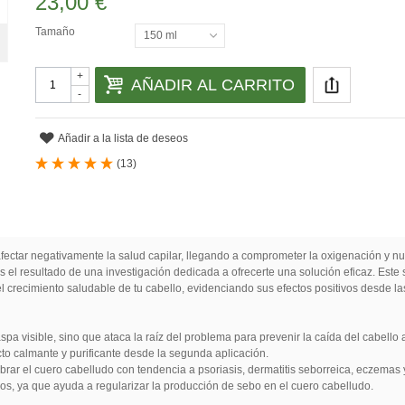
23,00 €
Tamaño
150 ml
+
AÑADIR AL CARRITO
-
Añadir a la lista de deseos
(
13
)
fectar negativamente la salud capilar, llegando a comprometer la oxigenación y nutri
es el resultado de una investigación dedicada a ofrecerte una solución eficaz. Este
el crecimiento saludable de tu cabello, evidenciando sus efectos positivos desde la
spa visible, sino que ataca la raíz del problema para prevenir la caída del cabello
to calmante y purificante desde la segunda aplicación.
brar el cuero cabelludo con tendencia a psoriasis, dermatitis seborreica, eczemas 
os, ya que ayuda a regularizar la producción de sebo en el cuero cabelludo.