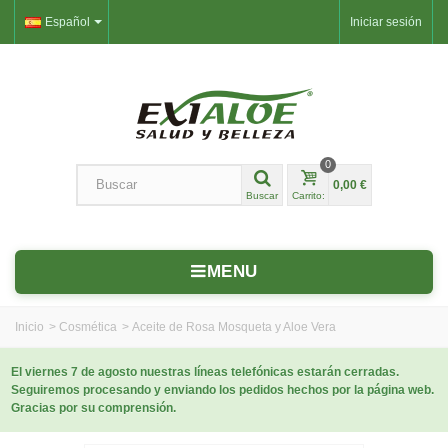
Español
Iniciar sesión
0
0,00 €
Buscar
Carrito:
MENU
Inicio
>
Cosmética
>
Aceite de Rosa Mosqueta y Aloe Vera
El viernes 7 de agosto nuestras líneas telefónicas estarán cerradas.
Seguiremos procesando y enviando los pedidos hechos por la página web.
Gracias por su comprensión.