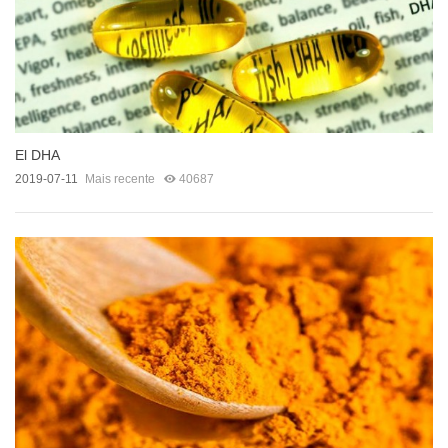
El DHA
2019-07-11
Mais recente
40687