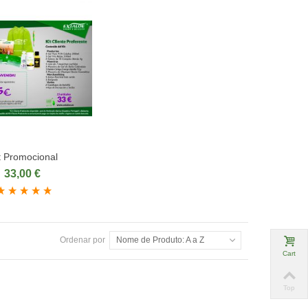
t Promocional
nar ao carrinho
33,00 €
Ordenar por
Nome de Produto: A a Z
Cart
Top