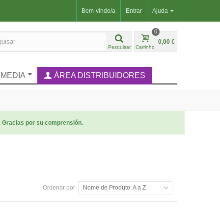
Bem-vindo/a
Entrar
Ajuda
0
0,00 €
Pesquisar
Carrinho
IMEDIA
ÁREA DISTRIBUIDORES
. Gracias por su comprensión.
Ordenar por
Nome de Produto: A a Z