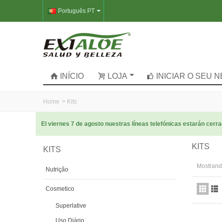
Português PT
INÍCIO
LOJA
INICIAR O SEU 
Home
>
Kits
El viernes 7 de agosto nuestras líneas telefónicas estarán cer
KITS
KITS
Mostrando
Nutrição
Cosmetico
Superlative
Uso Diário