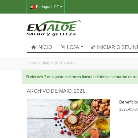
Português PT
INÍCIO
LOJA
INICIAR O SEU 
Home
>
Blog
>
2021
>
Maio
El viernes 7 de agosto nuestras líneas telefónicas estarán cer
ARCHIVO DE MAIO, 2021
Beneficio
2021-05-0