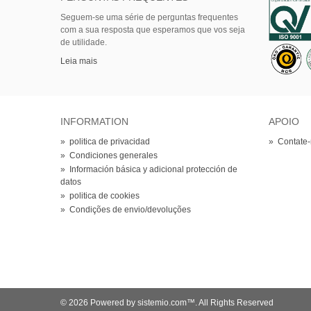
Seguem-se uma série de perguntas frequentes
com a sua resposta que esperamos que vos seja
de utilidade.
Leia mais
INFORMATION
APOIO
»
politica de privacidad
»
Contate
»
Condiciones generales
»
Información básica y adicional protección de
datos
»
politica de cookies
»
Condições de envio/devoluções
© 2026 Powered by sistemio.com™. All Rights Reserved