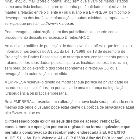
MMS, etc.) ou mail (correio normal, etc.) sem que sivam os meios listados
como uma lista fechada, sempre que tenha por finalidade o objectivo de
manter a relação entre o cliente e / ou usuário e a EMPRESA, bem como o
desempenho das tarefas de informação, e outras atividades próprioas de
serviços que presta
http://www.exialoe.es
Pode revogar a autorização, para fins publicitários de acordo com o
procedimento descrito no Exercício Direitos ARCO.
Ao aceitar a política de protecção de dados, você manifesta. que tenha sido
informado nos termos do Art. 5.1 da Lei 15/1999, de 13 de dezembro de
Protecção de Dados Pessoais e que outorga o seu consentimento para o
tratamento dos seus dados pessoais para as finalidades descritas acima,
sem prejuízo do exercício dos correspondentes direitos ARCO ou a
revogação da autorização concedida.
A EMPRESA reserva- o direito de modificar sua política de privacidade de
acordo com seus critérios, ou por causa de uma mudança na legislação,
jurisprudência ou prática empresarial.
Se a EMPRESA apresentar uma alteração, o novo texto será publicado neste
mesmo site onde o usuário pode estar ciente da política de privacidade atual
http://www.exialoe.es
O interessado pode
exigir os seus direitos de acesso, retificação,
cancelamento e oposição por carta registada ou forma equivalente que
permita a comprovação do recebimento, endereçada à EURO EXITO
ALOE, S.L. - AV. País Valencia, 41 - C. P. 03580 Alfaz del Pi (Alicante), ou e-