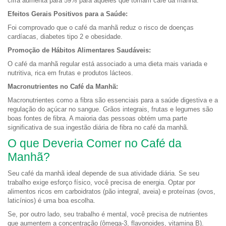
cifra aumenta para 59% para aqueles que tomam café da manhã.
Efeitos Gerais Positivos para a Saúde:
Foi comprovado que o café da manhã reduz o risco de doenças
cardíacas, diabetes tipo 2 e obesidade.
Promoção de Hábitos Alimentares Saudáveis:
O café da manhã regular está associado a uma dieta mais variada e
nutritiva, rica em frutas e produtos lácteos.
Macronutrientes no Café da Manhã:
Macronutrientes como a fibra são essenciais para a saúde digestiva e a
regulação do açúcar no sangue. Grãos integrais, frutas e legumes são
boas fontes de fibra. A maioria das pessoas obtém uma parte
significativa de sua ingestão diária de fibra no café da manhã.
O que Deveria Comer no Café da
Manhã?
Seu café da manhã ideal depende de sua atividade diária. Se seu
trabalho exige esforço físico, você precisa de energia. Optar por
alimentos ricos em carboidratos (pão integral, aveia) e proteínas (ovos,
laticínios) é uma boa escolha.
Se, por outro lado, seu trabalho é mental, você precisa de nutrientes
que aumentem a concentração (ômega-3, flavonoides, vitamina B).