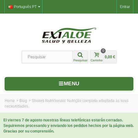
Português PT
Entrar
0
0,00 €
Pesquisar
Carrinho
MENU
Home
>
Blog
>
Shakes Nutricionais: Nutrição completa adaptada às suas
necessidades.
El viernes 7 de agosto nuestras líneas telefónicas estarán cerradas.
Seguiremos procesando y enviando los pedidos hechos por la página web.
Gracias por su comprensión.