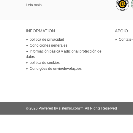
Leia mais
INFORMATION
APOIO
»
politica de privacidad
»
Contate
»
Condiciones generales
»
Información básica y adicional protección de
datos
»
politica de cookies
»
Condições de envio/devoluções
© 2026 Powered by sistemio.com™. All Rights Reserved