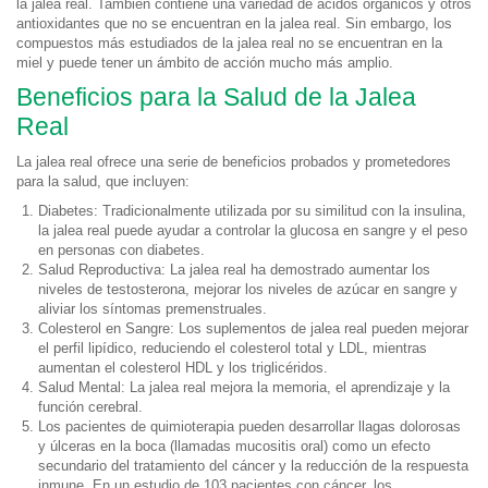
la jalea real. También contiene una variedad de ácidos orgánicos y otros
antioxidantes que no se encuentran en la jalea real. Sin embargo, los
compuestos más estudiados de la jalea real no se encuentran en la
miel y puede tener un ámbito de acción mucho más amplio.
Beneficios para la Salud de la Jalea
Real
La jalea real ofrece una serie de beneficios probados y prometedores
para la salud, que incluyen:
Diabetes: Tradicionalmente utilizada por su similitud con la insulina,
la jalea real puede ayudar a controlar la glucosa en sangre y el peso
en personas con diabetes.
Salud Reproductiva: La jalea real ha demostrado aumentar los
niveles de testosterona, mejorar los niveles de azúcar en sangre y
aliviar los síntomas premenstruales.
Colesterol en Sangre: Los suplementos de jalea real pueden mejorar
el perfil lipídico, reduciendo el colesterol total y LDL, mientras
aumentan el colesterol HDL y los triglicéridos.
Salud Mental: La jalea real mejora la memoria, el aprendizaje y la
función cerebral.
Los pacientes de quimioterapia pueden desarrollar llagas dolorosas
y úlceras en la boca (llamadas mucositis oral) como un efecto
secundario del tratamiento del cáncer y la reducción de la respuesta
inmune. En un estudio de 103 pacientes con cáncer, los