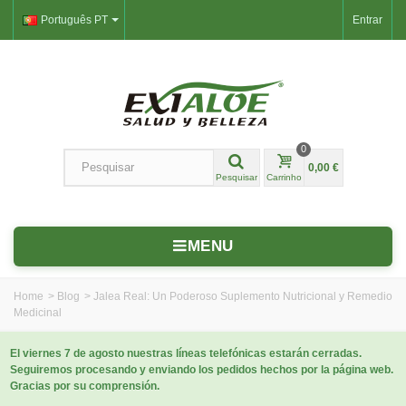
Português PT
Entrar
0
0,00 €
Pesquisar
Carrinho
MENU
Home
>
Blog
>
Jalea Real: Un Poderoso Suplemento Nutricional y Remedio
Medicinal
El viernes 7 de agosto nuestras líneas telefónicas estarán cerradas.
Seguiremos procesando y enviando los pedidos hechos por la página web.
Gracias por su comprensión.