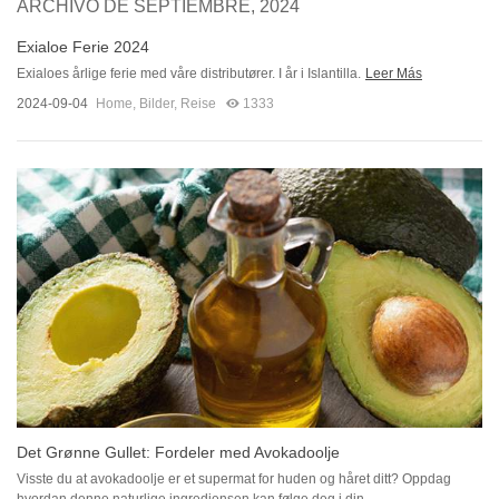
ARCHIVO DE SEPTIEMBRE, 2024
Exialoe Ferie 2024
Exialoes årlige ferie med våre distributører. I år i Islantilla.
Leer Más
2024-09-04
Home
,
Bilder
,
Reise
1333
Det Grønne Gullet: Fordeler med Avokadoolje
Visste du at avokadoolje er et supermat for huden og håret ditt? Oppdag