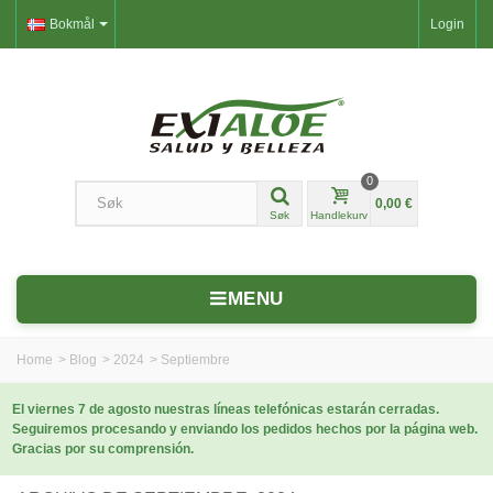
Bokmål
Login
0
0,00 €
Søk
Handlekurv
MENU
Home
>
Blog
>
2024
>
Septiembre
El viernes 7 de agosto nuestras líneas telefónicas estarán cerradas.
Seguiremos procesando y enviando los pedidos hechos por la página web.
Gracias por su comprensión.