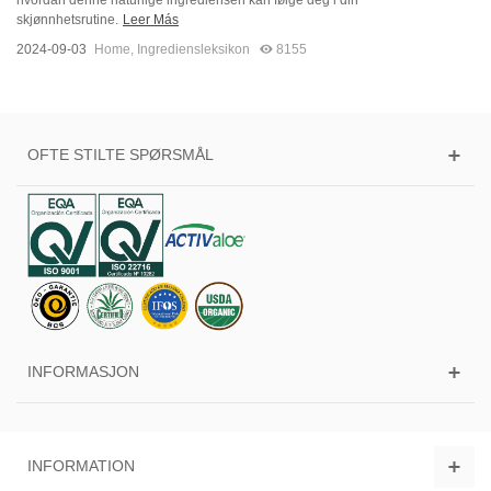
hvordan denne naturlige ingrediensen kan følge deg i din
skjønnhetsrutine.
Leer Más
2024-09-03
Home
,
Ingrediensleksikon
8155
OFTE STILTE SPØRSMÅL
INFORMASJON
INFORMATION