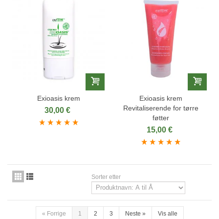
Exioasis krem
Exioasis krem
Revitaliserende for tørre
30,00 €
føtter
15,00 €
Sorter etter
«
Forrige
1
2
3
Neste
»
Vis alle