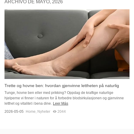
ARCHIVO DE MAYO, 2026
Trette og hovne ben: hvordan gjenvinne lettheten på naturlig
måte
Tunge, hovne ben eller med prikking? Oppdag de kraftige naturlige
hjelperne vi finner i naturen for å forbedre blodsirkulasjonen og gjenvinne
letthet og vitalitet i bena dine.
Leer Más
2026-05-05
Home
,
Nyheter
2044