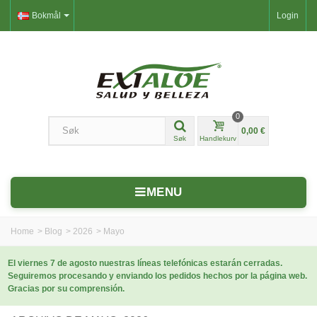
Bokmål
Login
0
0,00 €
Søk
Handlekurv
MENU
Home
>
Blog
>
2026
>
Mayo
El viernes 7 de agosto nuestras líneas telefónicas estarán cerradas.
Seguiremos procesando y enviando los pedidos hechos por la página web.
Gracias por su comprensión.