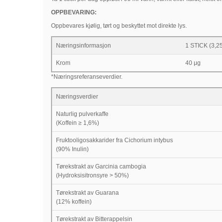
OPPBEVARING:
Oppbevares kjølig, tørt og beskyttet mot direkte lys.
Næringsinformasjon
1 STICK (3,25
Krom
40 μg
*Næringsreferanseverdier.
Næringsverdier
Naturlig pulverkaffe
(Koffein ≥ 1,6%)
Fruktooligosakkarider fra Cichorium intybus
(90% Inulin)
Tørekstrakt av Garcinia cambogia
(Hydroksisitronsyre > 50%)
Tørekstrakt av Guarana
(12% koffein)
Tørekstrakt av Bitterappelsin