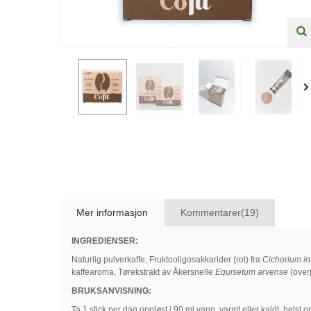
Mer informasjon
Kommentarer(19)
INGREDIENSER:
Naturlig pulverkaffe, Fruktooligosakkarider (rot) fra
Cichorium in
kaffearoma, Tørekstrakt av Åkersnelle
Equisetum arvense
(overj
BRUKSANVISNING:
Ta 1 stick per dag oppløst i 90 ml vann, varmt eller kaldt, helst