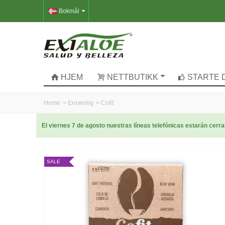
Bokmål
HJEM
NETTBUTIKK
STARTE 
Home
>
Ernæring
>
Cofit
El viernes 7 de agosto nuestras líneas telefónicas estarán cer
SALE