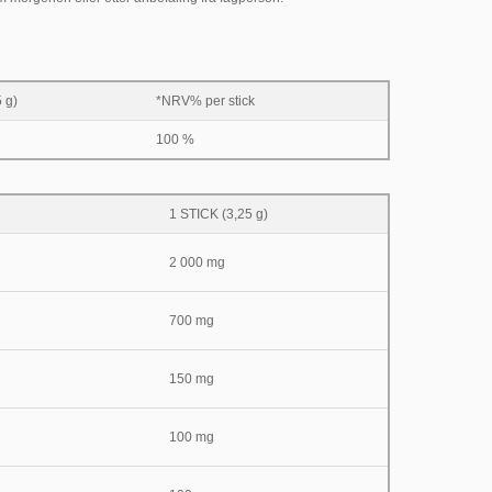
 g)
*NRV% per stick
100 %
1 STICK (3,25 g)
2 000 mg
700 mg
150 mg
100 mg