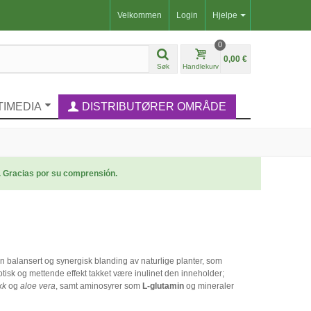
Velkommen
Login
Hjelpe
0
0,00 €
Søk
Handlekurv
TIMEDIA
DISTRIBUTØRER OMRÅDE
. Gracias por su comprensión.
 en balansert og synergisk blanding av naturlige planter, som
otisk og mettende effekt takket være inulinet den inneholder;
kk
og
aloe vera
, samt aminosyrer som
L-glutamin
og mineraler