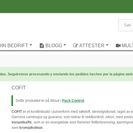
DIN BEDRIFT
BLOGG
ATTESTER
MUL
radas. Seguiremos procesando y enviando los pedidos hechos por la página web
COFIT
Dette produktet er på tilbud i
Pack Control
.
COFIT
er et kosttilskudd i pulverform med søtstoff, steviolglykosid, laget av
Garcinia cambogia
og
guarana
, som bidrar til vektkontroll;
sikori
, med prebi
instantkaffe
, som er en energikilde som fremmer fettforbrenning;
kjerringro
som
krompikolinat
.