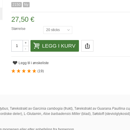
2150
Ny
27,50 €
Størrelse
20 sticks
+
LEGG I KURV
-
Legg til i ønskeliste
(
19
)
tybus
, Tørekstrakt av
Garcinia cambogia
(frukt), Tørekstrakt av Guarana
Paullina c
ordiske deler), L-Glutamin,
Aloe barbadensis Miller
(blad), Søtstoff (steviolglykosid
 om morgenen eller etter anbefaling fra fagperson.