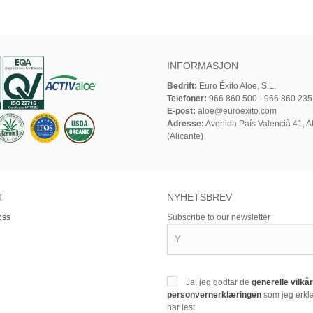
INFORMASJON
Bedrift:
Euro Éxito Aloe, S.L.
Telefoner:
966 860 500 - 966 860 235
E-post:
aloe@euroexito.com
Adresse:
Avenida País Valencià 41, Al
(Alicante)
T
NYHETSBREV
oss
Subscribe to our newsletter
Ja, jeg godtar de
generelle vilk
personvernerklæringen
som jeg erklæ
har lest