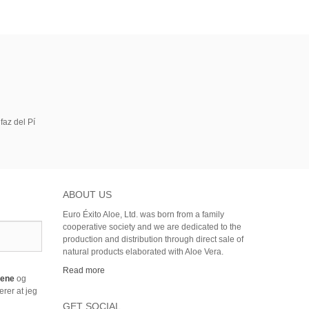
faz del Pí
ABOUT US
Euro Éxito Aloe, Ltd. was born from a family
cooperative society and we are dedicated to the
production and distribution through direct sale of
natural products elaborated with Aloe Vera.
Read more
årene
og
rer at jeg
GET SOCIAL