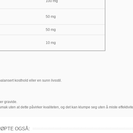
100 mg
50 mg
50 mg
10 mg
alansert kosthold eller en sunn livsstil.
ler gravide.
mak uten at dette påvirker kvaliteten, og det kan klumpe seg uten å miste effektivite
ØPTE OGSÅ: