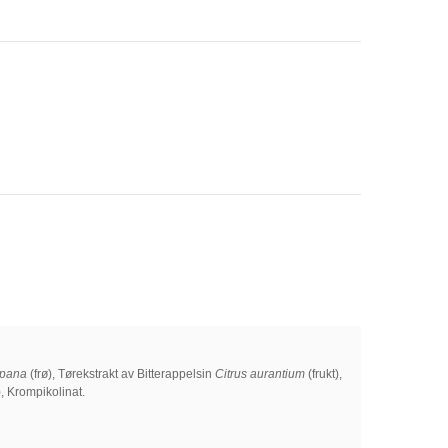
upana
(frø), Tørekstrakt av Bitterappelsin
Citrus aurantium
(frukt),
), Krompikolinat.