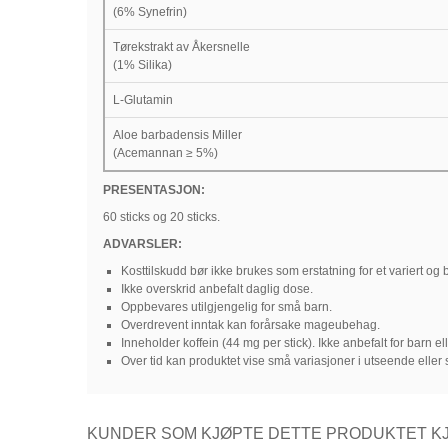
(6% Synefrin)
Tørekstrakt av Åkersnelle
(1% Silika)
L-Glutamin
Aloe barbadensis Miller
(Acemannan ≥ 5%)
PRESENTASJON:
60 sticks og 20 sticks.
ADVARSLER:
Kosttilskudd bør ikke brukes som erstatning for et variert og b
Ikke overskrid anbefalt daglig dose.
Oppbevares utilgjengelig for små barn.
Overdrevent inntak kan forårsake mageubehag.
Inneholder koffein (44 mg per stick). Ikke anbefalt for barn el
Over tid kan produktet vise små variasjoner i utseende eller s
KUNDER SOM KJØPTE DETTE PRODUKTET KJ