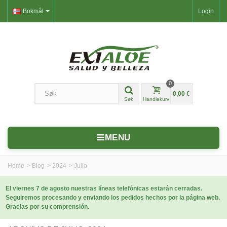
Bokmål
Login
0
0,00 €
Søk
Handlekurv
MENU
Home
>
Blog
>
2024
>
Julio
El viernes 7 de agosto nuestras líneas telefónicas estarán cerradas.
Seguiremos procesando y enviando los pedidos hechos por la página web.
Gracias por su comprensión.