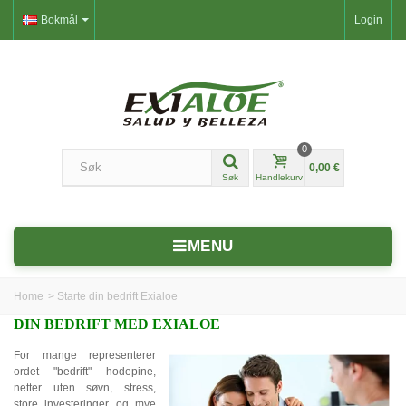
Bokmål
Login
0
0,00 €
Søk
Handlekurv
MENU
Home
>
Starte din bedrift Exialoe
DIN BEDRIFT MED EXIALOE
For mange representerer
ordet "bedrift" hodepine,
netter uten søvn, stress,
store investeringer og mye