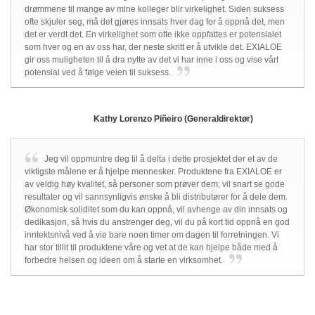
drømmene til mange av mine kolleger blir virkelighet. Siden suksess
ofte skjuler seg, må det gjøres innsats hver dag for å oppnå det, men
det er verdt det. En virkelighet som ofte ikke oppfattes er potensialet
som hver og en av oss har, der neste skritt er å utvikle det. EXIALOE
gir oss muligheten til å dra nytte av det vi har inne i oss og vise vårt
potensial ved å følge veien til suksess.
Kathy Lorenzo Piñeiro (Generaldirektør)
Jeg vil oppmuntre deg til å delta i dette prosjektet der et av de
viktigste målene er å hjelpe mennesker. Produktene fra EXIALOE er
av veldig høy kvalitet, så personer som prøver dem, vil snart se gode
resultater og vil sannsynligvis ønske å bli distributører for å dele dem.
Økonomisk soliditet som du kan oppnå, vil avhenge av din innsats og
dedikasjon, så hvis du anstrenger deg, vil du på kort tid oppnå en god
inntektsnivå ved å vie bare noen timer om dagen til forretningen. Vi
har stor tillit til produktene våre og vet at de kan hjelpe både med å
forbedre helsen og ideen om å starte en virksomhet.