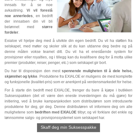
innsats for å se noe
avkastning.
Vi vil foreslå
noe annerledes
, en bedrift
der innsatsen din vil bli
belønnet med
større
fordeler
.
Exialoe vil hjelpe deg med å utvikle din egen bedrift. Du vil ha støtten fra
selskapet, med møter og skoler slik at du kan utdanne deg bedre og på
denne måten vokse teamet ditt. Du vil ha et enestående system for
provisjoner eller royalties, og i tillegg kan du kvalifisere deg for å motta ulike
premier (produkter, reiser, penger, etc.) som selskapet gir bort.
Du har til disposisjon den mest
spennende muligheten til å dele helse,
skjønnhet og lykke
. Produktene fra EXIALOE er muligens de mest komplette
og funksjonelle (kvalitet-pris) som er anerkjent på verdensmarkedet for helse.
For å starte din bedrift med EXIALOE, trenger du bare å kjøpe i butikken
Suksesspakken (det vil være den eneste investeringen du må gjøre) for
initiering, ved å bruke kampanjekoden som distributøren som introduserte
produktene for deg, gir deg. Denne distributøren vil informere deg om alle
mulighetene som
bedriften med EXIALOE
tilbyr, og vil forklare det enkle og
lønnsomme salgs- og provisjonssystemet som selskapet har.
Skaff deg min Suksesspakke