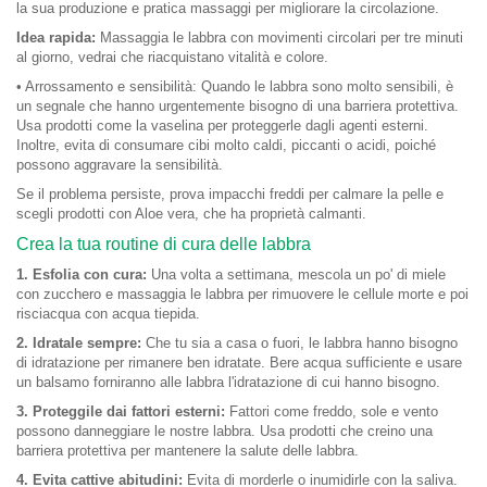
la sua produzione e pratica massaggi per migliorare la circolazione.
Idea rapida:
Massaggia le labbra con movimenti circolari per tre minuti
al giorno, vedrai che riacquistano vitalità e colore.
• Arrossamento e sensibilità: Quando le labbra sono molto sensibili, è
un segnale che hanno urgentemente bisogno di una barriera protettiva.
Usa prodotti come la vaselina per proteggerle dagli agenti esterni.
Inoltre, evita di consumare cibi molto caldi, piccanti o acidi, poiché
possono aggravare la sensibilità.
Se il problema persiste, prova impacchi freddi per calmare la pelle e
scegli prodotti con Aloe vera, che ha proprietà calmanti.
Crea la tua routine di cura delle labbra
1. Esfolia con cura:
Una volta a settimana, mescola un po' di miele
con zucchero e massaggia le labbra per rimuovere le cellule morte e poi
risciacqua con acqua tiepida.
2. Idratale sempre:
Che tu sia a casa o fuori, le labbra hanno bisogno
di idratazione per rimanere ben idratate. Bere acqua sufficiente e usare
un balsamo forniranno alle labbra l'idratazione di cui hanno bisogno.
3. Proteggile dai fattori esterni:
Fattori come freddo, sole e vento
possono danneggiare le nostre labbra. Usa prodotti che creino una
barriera protettiva per mantenere la salute delle labbra.
4. Evita cattive abitudini:
Evita di morderle o inumidirle con la saliva.