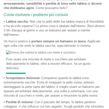
arrossamento, sensibilità o perdita di tono nelle labbra ci dicono
che dobbiamo agire
. Come possiamo farlo?
Come risolvere i problemi più comuni
• Labbra secche:
Noti che la pelle delle tue labbra manca di flessibilità
o ha piccole squame? La prima cosa è idratare dall'interno. Bevi almeno
2 litri d'acqua al giorno e usa un balsamo per aiutare a nutrirle
dall'interno.
Un trucco pratico è
portare sempre un balsamo in tasca
. Applicalo
ogni volta che senti le labbra secche, specialmente in inverno.
Puoi usare una miscela di miele e zucchero per esfoliare
delicatamente le labbra; oltre a essere efficace, ha un gusto
delizioso.
• Screpolature dolorose:
Compaiono quando le labbra sono
estremamente secche. Evita di strappare la pelle morta, potresti
danneggiare la parte sana del labbro; è meglio usare un balsamo per
riparare ed esfoliare delicatamente, una volta a settimana, con una
miscela di zucchero e miele, per aiutare a rimuovere la pelle morta.
• Perdita di volume:
Con il passare del tempo, le labbra perdono
collagene, il che influisce sul loro aspetto. Scegli prodotti che stimolino