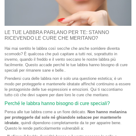
LE TUE LABBRA PARLANO PER TE: STANNO
RICEVENDO LE CURE CHE MERITANO?
Hai mai sentito le labbra così secche che anche sorridere diventa
scomodo? È qualcosa che può capitare a tutti noi, soprattutto in
inverno, quando il freddo e il vento seccano le nostre labbra più
facilmente. Questo accade perché le tue labbra hanno bisogno di cure
speciali per rimanere sane e belle..
Prendersi cura delle labbra non è solo una questione estetica; è un
modo per proteggerle e mantenerle idratate affinché continuino a essere
le protagoniste delle tue espressioni e emozioni. Qui ti raccontiamo
tutto ciò che devi sapere per dare loro le cure che meritano.
Perché le labbra hanno bisogno di cure speciali?
Pensa alle tue labbra come a un fiore delicato.
Non hanno melanina
per proteggerle dal sole né ghiandole sebacee per mantenerle
idratate
, quindi dipendono completamente da te per apparire bene.
Questo le rende particolarmente vulnerabili a: