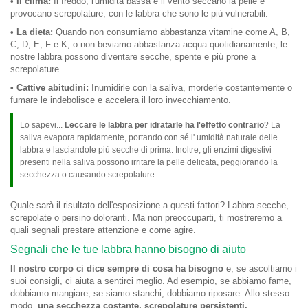
• Il clima:
Il freddo, l'umidità bassa e il vento seccano la pelle e
provocano screpolature, con le labbra che sono le più vulnerabili.
• La dieta:
Quando non consumiamo abbastanza vitamine come A, B,
C, D, E, F e K, o non beviamo abbastanza acqua quotidianamente, le
nostre labbra possono diventare secche, spente e più prone a
screpolature.
• Cattive abitudini:
Inumidirle con la saliva, morderle costantemente o
fumare le indebolisce e accelera il loro invecchiamento.
Lo sapevi...
Leccare le labbra per idratarle ha l'effetto contrario
? La
saliva evapora rapidamente, portando con sé l' umidità naturale delle
labbra e lasciandole più secche di prima. Inoltre, gli enzimi digestivi
presenti nella saliva possono irritare la pelle delicata, peggiorando la
secchezza o causando screpolature.
Quale sarà il risultato dell'esposizione a questi fattori? Labbra secche,
screpolate o persino doloranti. Ma non preoccuparti, ti mostreremo a
quali segnali prestare attenzione e come agire.
Segnali che le tue labbra hanno bisogno di aiuto
Il nostro corpo ci dice sempre di cosa ha bisogno
e, se ascoltiamo i
suoi consigli, ci aiuta a sentirci meglio. Ad esempio, se abbiamo fame,
dobbiamo mangiare; se siamo stanchi, dobbiamo riposare. Allo stesso
modo,
una secchezza costante, screpolature persistenti,