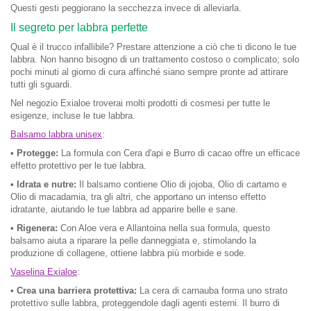
Questi gesti peggiorano la secchezza invece di alleviarla.
Il segreto per labbra perfette
Qual è il trucco infallibile? Prestare attenzione a ciò che ti dicono le tue
labbra. Non hanno bisogno di un trattamento costoso o complicato; solo
pochi minuti al giorno di cura affinché siano sempre pronte ad attirare
tutti gli sguardi.
Nel negozio Exialoe troverai molti prodotti di cosmesi per tutte le
esigenze, incluse le tue labbra.
Balsamo labbra unisex
:
• Protegge:
La formula con Cera d'api e Burro di cacao offre un efficace
effetto protettivo per le tue labbra.
• Idrata e nutre:
Il balsamo contiene Olio di jojoba, Olio di cartamo e
Olio di macadamia, tra gli altri, che apportano un intenso effetto
idratante, aiutando le tue labbra ad apparire belle e sane.
• Rigenera:
Con Aloe vera e Allantoina nella sua formula, questo
balsamo aiuta a riparare la pelle danneggiata e, stimolando la
produzione di collagene, ottiene labbra più morbide e sode.
Vaselina Exialoe
:
• Crea una barriera protettiva:
La cera di carnauba forma uno strato
protettivo sulle labbra, proteggendole dagli agenti esterni. Il burro di