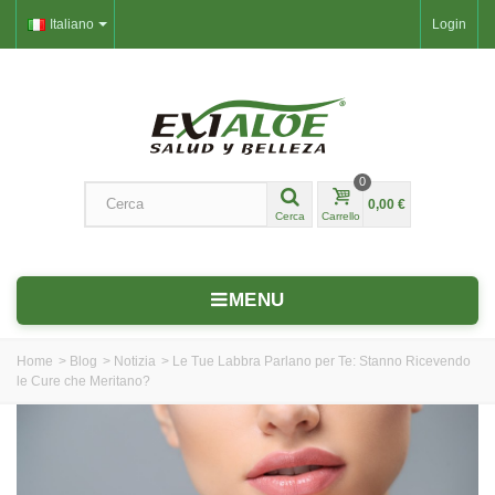
Italiano
Login
0
0,00 €
Cerca
Carrello
MENU
Home
>
Blog
>
Notizia
>
Le Tue Labbra Parlano per Te: Stanno Ricevendo
le Cure che Meritano?