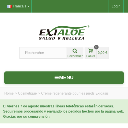
Français
Login
0
0,00 €
Rechercher
Panier
MENU
Home
>
Cosmétique
>
Crème régénérante pour les pieds Exioasis
El viernes 7 de agosto nuestras líneas telefónicas estarán cerradas.
Seguiremos procesando y enviando los pedidos hechos por la página web.
Gracias por su comprensión.