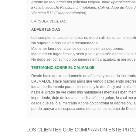
Agente de recubrimiento (cápsula vegetal: hidroxipropilmetil ce
Extracto seco De Pasiflora, L-Triptófano, Colina, Jugo de Aloe,
Vitamina B12 (Cianocobalamina).
CÁPSULA VEGETAL.
ADVERTENCIAS:
Los complementos alimenticios no deben utilizarse como sustitu
No superar la dosis diaria recomendada.
Mantener fuera del alcance de los niños más pequeños.
Mantener en lugar fresco y seco y sin exposición directa a la luz
No debe ser consumido por mujeres embarazadas, ni por aquell
TESTIMONIO SOBRE EL CALMALOE:
Desde hace aproximadamente un año estoy tomando los product
CALMALOE. Hace muchos años que vengo padeciendo depresión, 
tomar medicamento para el insomnio y lo demás, y así lo hice
hasta el grado de ver como mis habilidades mentales iban mer
imprudente, dejé de tomar la medicación de golpe, lo cual me
desde que salió al mercado y consigo controlar la depresión, l
puedo apoyar a mi esposa como nunca, en su trabajo de Distri
LOS CLIENTES QUE COMPRARON ESTE PROD