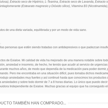
lulosa), Extracto seco de Hipérico, L-Teanina, Extracto seco de Lavanda, Extracto 
 Antiaglomerante (Estearato magnesio y Dióxido sílice), Vitamina B3 (Nicotinamida),
tos de una dieta variada, equilibrada y por un modo de vida sano.
.
as personas que estén siendo tratadas con antidepresivos o que padezcan insufic
os de Exialoe. Mi calidad de vida ha mejorado de una manera notable sobre todo
ansiedad e insomnio, de hecho, he tenido que acudir al servicio de urgencias v
 durante muchos años, de modo que dependía de la medicación para poder dormir, 
mando. Pero me encontraba en una situación difícil, pues tomaba dichos medicame
 produjo ansiedades muy fuertes y así continué hasta que conocimos los productos
as ansiedades y sobre todo dormir de 7 a 8 horas diarias. Lo único que puedo deci
buidora Independiente de Exialoe. Muchas gracias al equipo que ha conseguido el
UCTO TAMBIÉN HAN COMPRADO...