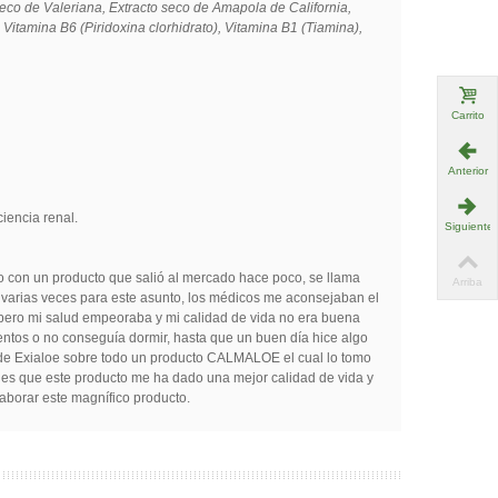
seco de Valeriana, Extracto seco de Amapola de California,
 Vitamina B6 (Piridoxina clorhidrato), Vitamina B1 (Tiamina),
Carrito
Anterior
iencia renal.
Siguiente
 con un producto que salió al mercado hace poco, se llama
Arriba
arias veces para este asunto, los médicos me aconsejaban el
pero mi salud empeoraba y mi calidad de vida no era buena
ntos o no conseguía dormir, hasta que un buen día hice algo
 de Exialoe sobre todo un producto CALMALOE el cual lo tomo
r es que este producto me ha dado una mejor calidad de vida y
aborar este magnífico producto.