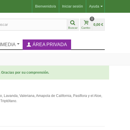
Bienvenido/a
Iniciar sesión
Ayuda
0
0,00 €
Buscar
Carrito:
IMEDIA
ÁREA PRIVADA
. Gracias por su comprensión.
Lavanda, Valeriana, Amapola de California, Pasiflora y el Aloe,
Triptófano.