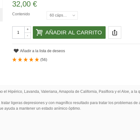
32,00 €
Contenido
60 cápsulas
+
AÑADIR AL CARRITO
-
Añadir a la lista de deseos
(
56
)
 Hipérico, Lavanda, Valeriana, Amapola de California, Pasiflora y el Aloe, a la 
tratar ligeras depresiones y con magnífico resultado para tratar los problemas de
que ayuda a mantener un estado anímico óptimo.