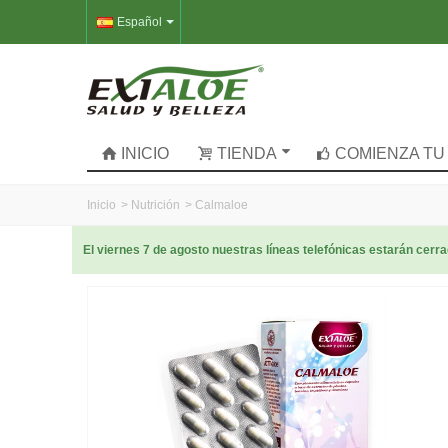
Español
INICIO
TIENDA
COMIENZA TU
Inicio
>
Nutrición
>
Calmaloe
El viernes 7 de agosto nuestras líneas telefónicas estarán cer