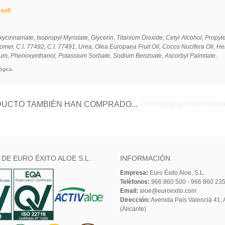
sol!
ycinnamate, Isopropyl Myristate, Glycerin, Titanium Dioxide, Cetyl Alcohol, Propyle
mer, C.I. 77492, C.I. 77491, Urea, Olea Europaea Fruit Oil, Cocos Nucifera Oil, H
rfum, Phenoxyethanol, Potassium Sorbate, Sodium Benzoate, Ascorbyl Palmitate.
ógica.
UCTO TAMBIÉN HAN COMPRADO...
 DE EURO ÉXITO ALOE S.L.
INFORMACIÓN
Empresa:
Euro Éxito Aloe, S.L.
Teléfonos:
966 860 500 - 966 860 23
Email:
aloe@euroexito.com
Dirección:
Avenida País Valencià 41, A
(Alicante)