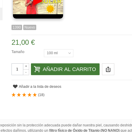
1390
Nuevo
21,00 €
Tamaño
100 ml
+
AÑADIR AL CARRITO
-
Añadir a la lista de deseos
(
18
)
 exposición sin la protección adecuada puede dañar nuestra piel, causando deshi
 efectos dañinos, utilizando un
filtro físico de Óxido de Titanio (NO NANO)
que act