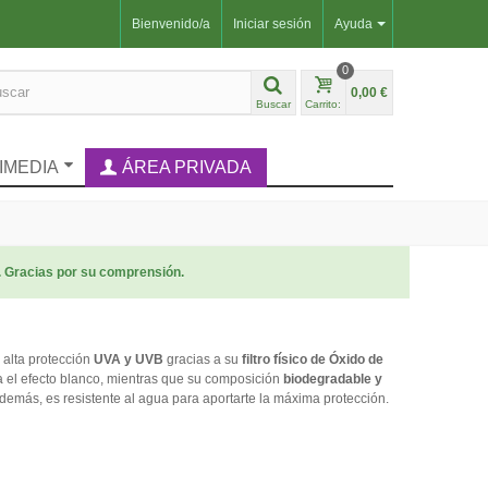
Bienvenido/a
Iniciar sesión
Ayuda
0
0,00 €
Buscar
Carrito:
IMEDIA
ÁREA PRIVADA
. Gracias por su comprensión.
 alta protección
UVA y UVB
gracias a su
filtro físico de Óxido de
ta el efecto blanco, mientras que su composición
biodegradable y
 Además, es resistente al agua para aportarte la máxima protección.