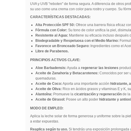
UVA y UVB "reboten" de forma segura. A diferencia de otros pro
su uso como una crema con color para rostro y cuerpo. Su fórmu
CARACTERÍSTICAS DESTACADAS:
Alta Protección SPF 50:
Ofrece una barrera física eficaz co
Fórmula con Color:
Su tono de color unifica la piel, disimula
Resistente al Agua:
Mantiene su eficacia incluso después d
Biodegradable y Respetuosa con el Medio Marino:
Formula
Favorece un Bronceado Seguro:
Ingredientes como el Acei
Libre de Parabenos.
PRINCIPIOS ACTIVOS CLAVE:
Aloe Barbadensis:
Ayuda a
regenerar las lesiones
produci
Aceite de Zanahoria y Betacarotenos:
Conocidos por ser 
quemaduras.
Aceite de Coco:
Aporta una importante acción
hidratante, 
Aceite de Oliva:
Rico en ácidos grasos y vitaminas E y K, s
Alantoína:
Promueve la
cicatrización y regeneración
de la
Aceite de Girasol:
Posee un alto poder
hidratante y antiox
MODO DE EMPLEO:
Aplica la leche solar de forma generosa y uniforme sobre la pi
a estar expuestas.
Reaplica según tu uso.
Si tendrás una exposición prolongada a