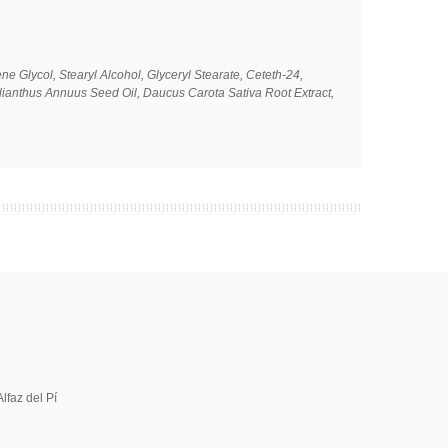
ne Glycol, Stearyl Alcohol, Glyceryl Stearate, Ceteth-24,
elianthus Annuus Seed Oil, Daucus Carota Sativa Root Extract,
5
lfaz del Pí