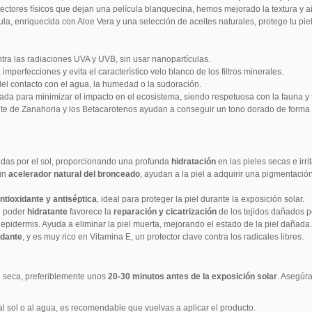
tectores físicos que dejan una película blanquecina, hemos mejorado la textura y
la, enriquecida con Aloe Vera y una selección de aceites naturales, protege tu pie
ntra las radiaciones UVA y UVB, sin usar nanopartículas.
 imperfecciones y evita el característico velo blanco de los filtros minerales.
el contacto con el agua, la humedad o la sudoración.
da para minimizar el impacto en el ecosistema, siendo respetuosa con la fauna y f
te de Zanahoria y los Betacarotenos ayudan a conseguir un tono dorado de forma
das por el sol, proporcionando una profunda
hidratación
en las pieles secas e irri
un
acelerador natural del bronceado
, ayudan a la piel a adquirir una pigmentación
antioxidante y antiséptica
, ideal para proteger la piel durante la exposición solar.
u poder
hidratante
favorece la
reparación y cicatrización
de los tejidos dañados po
 epidermis. Ayuda a eliminar la piel muerta, mejorando el estado de la piel dañada.
idante
, y es muy rico en Vitamina E, un protector clave contra los radicales libres.
el seca, preferiblemente unos
20-30 minutos antes de la exposición solar
. Asegúra
l sol o al agua, es recomendable que vuelvas a aplicar el producto.