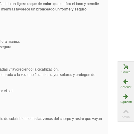
 añadido un
ligero toque de color
, que unifica el tono y permite
l mientras favorece un
bronceado uniforme y seguro
.
lora marina.
 segura.
tadas y favoreciendo la cicatrización.
Carrito
 dorada a la vez que filtran los rayos solares y protegen de
Anterior
r el sol.
Siguiente
Arriba
te de cubrir bien todas las zonas del cuerpo y rostro que vayan