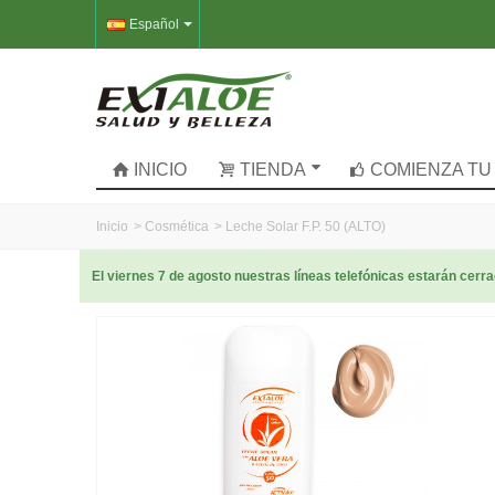
Español
INICIO
TIENDA
COMIENZA TU
Inicio
>
Cosmética
>
Leche Solar F.P. 50 (ALTO)
El viernes 7 de agosto nuestras líneas telefónicas estarán cer