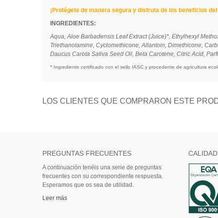
¡Protégete de manera segura y disfruta de los beneficios del 
INGREDIENTES:
Aqua, Aloe Barbadensis Leaf Extract (Juice)*, Ethylhexyl Methox
Triethanolamine, Cyclomethicone, Allantoin, Dimethicone, Carbo
Daucus Carota Sativa Seed Oil, Beta Carotene, Citric Acid, Pa
* Ingrediente certificado con el sello IASC y procedente de agricultura ecol
LOS CLIENTES QUE COMPRARON ESTE PROD
PREGUNTAS FRECUENTES
CALIDAD
A continuación tenéis una serie de preguntas
frecuentes con su correspondiente respuesta.
Esperamos que os sea de utilidad.
Leer más