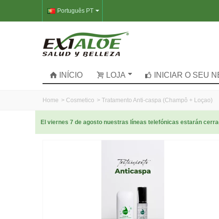
Português PT
INÍCIO
LOJA
INICIAR O SEU 
Home
>
Cosmetico
>
Tratamento Anti-caspa (Champô + Loçao)
El viernes 7 de agosto nuestras líneas telefónicas estarán cer