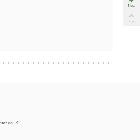
Next
Top
5
lfaz del Pí