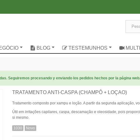
NEGÓCIO
BLOG
TESTEMUNHOS
MULT
radas. Seguiremos procesando y enviando los pedidos hechos por la página web
TRATAMENTO ANTI-CASPA (CHAMPÔ + LOÇAO)
Tratamento composto por xampu e loção. A partir da segunda aplicação, vo
Útil em irritações capilares, caspa, descamação e oleosidade, pois propor
si mesmo.
1030
Novo