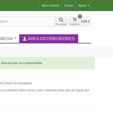
Bem-vindo/a
Entrar
Ajuda
0
0,00 €
Pesquisar
Carrinho
IMEDIA
ÁREA DISTRIBUIDORES
. Gracias por su comprensión.
cê notará os resultados.
ciona controle sobre nosso couro cabeludo para que se regule por