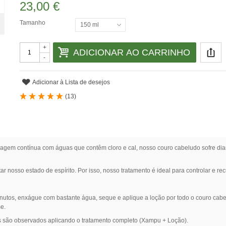
23,00 €
Tamanho
150 ml
+
ADICIONAR AO CARRINHO
-
Adicionar à Lista de desejos
(
13
)
vagem contínua com águas que contêm cloro e cal, nosso couro cabeludo sofre dia
ar nosso estado de espírito. Por isso, nosso tratamento é ideal para controlar e 
nutos, enxágue com bastante água, seque e aplique a loção por todo o couro c
e.
s são observados aplicando o tratamento completo (Xampu + Loção).