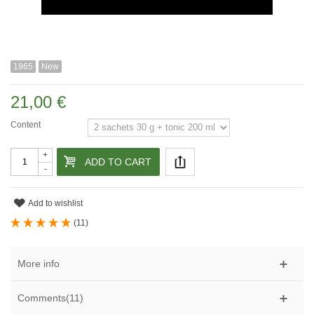
1965
New
21,00 €
Content
+
ADD TO CART
-
Add to wishlist
(
11
)
More info
Comments(11)