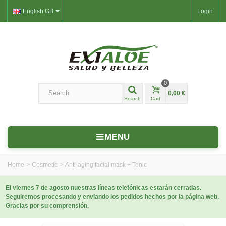
English GB
Login
0
0,00 €
Search
Cart
MENU
Home
>
Cosmetic
>
Anti-aging facial mask + Tonic
El viernes 7 de agosto nuestras líneas telefónicas estarán cerradas.
Seguiremos procesando y enviando los pedidos hechos por la página web.
Gracias por su comprensión.