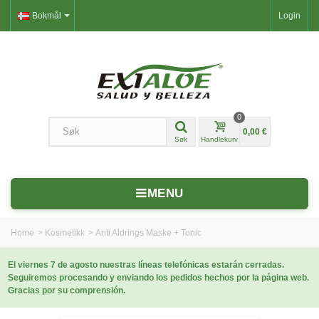
Bokmål
Login
0
0,00 €
Søk
Handlekurv
MENU
Home
>
Kosmetikk
>
Anti Aldrings Maske + Tonic
El viernes 7 de agosto nuestras líneas telefónicas estarán cerradas.
Seguiremos procesando y enviando los pedidos hechos por la página web.
Gracias por su comprensión.