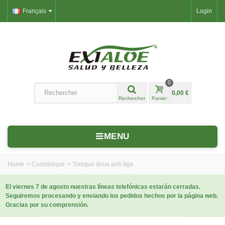
Français
Login
0
0,00 €
Rechercher
Panier
MENU
Home
>
Cosmétique
>
Tonique doux anti-âge
El viernes 7 de agosto nuestras líneas telefónicas estarán cerradas.
Seguiremos procesando y enviando los pedidos hechos por la página web.
Gracias por su comprensión.