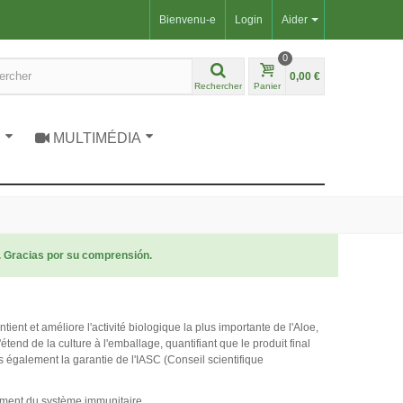
Bienvenu-e
Login
Aider
0
0,00 €
Rechercher
Panier
S
MULTIMÉDIA
. Gracias por su comprensión.
nt et améliore l'activité biologique la plus importante de l'Aloe,
end de la culture à l'emballage, quantifiant que le produit final
 également la garantie de l'IASC (Conseil scientifique
ement du système immunitaire.