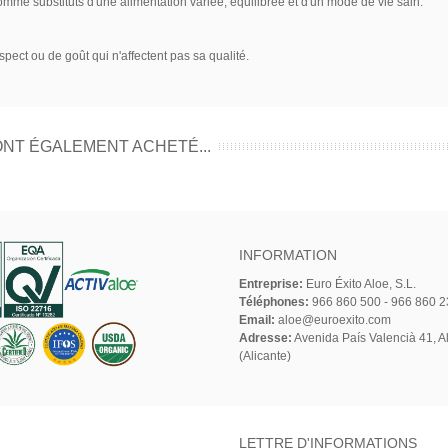
mme substituts d'une alimentation variée, équilibrée et d'un mode de vie sain.
spect ou de goût qui n'affectent pas sa qualité.
ONT ÉGALEMENT ACHETÉ...
INFORMATION
Entreprise:
Euro Éxito Aloe, S.L.
Téléphones:
966 860 500 - 966 860 2
Email:
aloe@euroexito.com
Adresse:
Avenida País Valencià 41, Al
(Alicante)
N
LETTRE D'INFORMATIONS