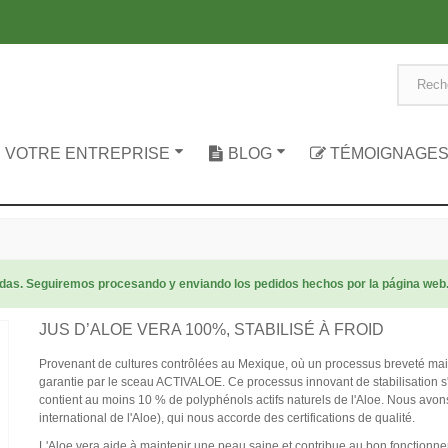
 VOTRE ENTREPRISE
BLOG
TÉMOIGNAGE
radas. Seguiremos procesando y enviando los pedidos hechos por la página web
JUS D’ALOE VERA 100%, STABILISÉ À FROID
Provenant de cultures contrôlées au Mexique, où un processus breveté maintie
garantie par le sceau ACTIVALOE. Ce processus innovant de stabilisation s'ét
contient au moins 10 % de polyphénols actifs naturels de l'Aloe. Nous avons
international de l'Aloe), qui nous accorde des certifications de qualité.
L'Aloe vera aide à maintenir une peau saine et contribue au bon fonctionn