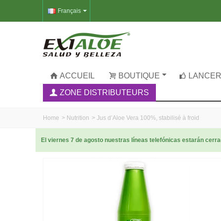
Français
ACCUEIL
BOUTIQUE
LANCER
ZONE DISTRIBUTEURS
Home
>
Nutrition
>
Jus d’Aloe Vera 100%, stabilisé à froid
El viernes 7 de agosto nuestras líneas telefónicas estarán cer