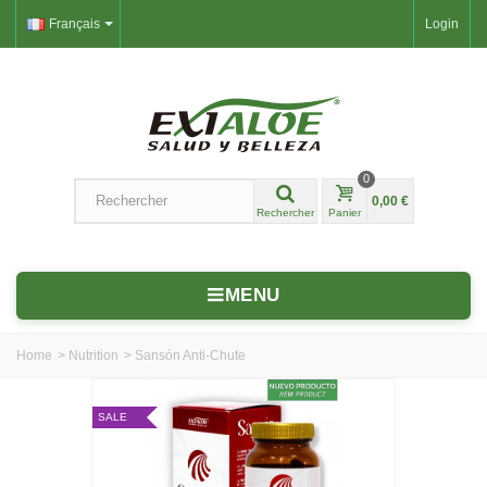
Français
Login
0
0,00 €
Rechercher
Panier
MENU
Home
>
Nutrition
>
Sansón Anti-Chute
SALE