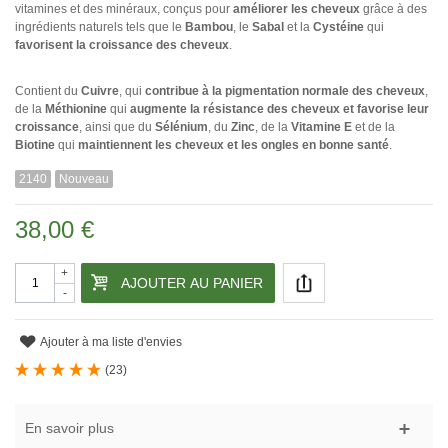
vitamines et des minéraux, conçus pour
améliorer les cheveux
grâce à des
ingrédients naturels tels que le
Bambou
, le
Sabal
et la
Cystéine
qui
favorisent la croissance des cheveux
.
Contient du
Cuivre
, qui
contribue à la pigmentation normale des cheveux
,
de la
Méthionine
qui
augmente la résistance des cheveux et favorise leur
croissance
, ainsi que du
Sélénium
, du
Zinc
, de la
Vitamine E
et de la
Biotine
qui
maintiennent les cheveux et les ongles en bonne santé
.
2140
Nouveau
38,00 €
+
AJOUTER AU PANIER
-
Ajouter à ma liste d'envies
(
23
)
En savoir plus