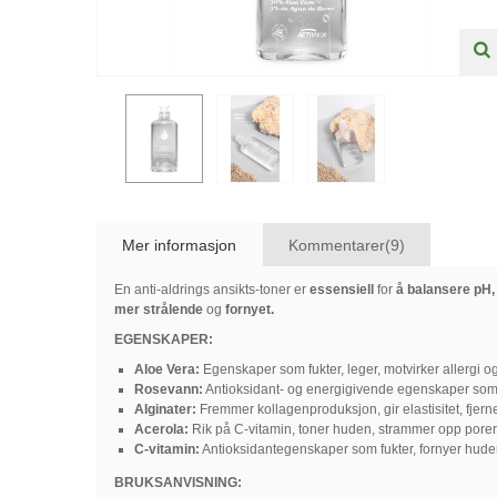
Mer informasjon
Kommentarer(9)
En anti-aldrings ansikts-toner er
essensiell
for
å balansere pH,
mer strålende
og
fornyet.
EGENSKAPER:
Aloe Vera:
Egenskaper som fukter, leger, motvirker allergi
Rosevann:
Antioksidant- og energigivende egenskaper som t
Alginater:
Fremmer kollagenproduksjon, gir elastisitet, fjerne
Acerola:
Rik på C-vitamin, toner huden, strammer opp porer
C-vitamin:
Antioksidantegenskaper som fukter, fornyer huden 
BRUKSANVISNING: