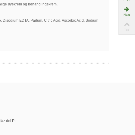
vanlige øyekrem og behandlingskrem.
Next
 Disodium EDTA, Parfum, Citric Acid, Ascorbic Acid, Sodium
Top
faz del Pí