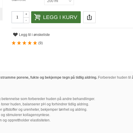
200 ml
+
LEGG I KURV
-
Legg til i ønskeliste
(
9
)
 stramme porene, fukte og bekjempe tegn på tidlig aldring.
Forbereder huden til
 og betennelse som forbereder huden på andre behandlinger.
oner huden, balanserer pH og forhindrer tidlig aldring.
r giftstoffer og urenheter, bekjemper tørrhet og aldring.
 og stimulerer kollagensyntese.
og opprettholder elastisiteten.