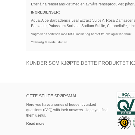
Etter å ha renset ansiktet med en av våre renseprodukter, påfø
INGREDIENSER:
Aqua, Aloe Barbadensis Leaf Extract (Juice)*, Rosa Damascena 
Benzoate, Potassium Sorbate, Sodium Sulfite, Citronellol**, Lin
*Ingrediens sertifisert med IASC-merket og hentet fra økologisk landbruk.
**Naturlig til stede i duften.
KUNDER SOM KJØPTE DETTE PRODUKTET KJ
OFTE STILTE SPØRSMÅL
Here
you
have
a series of
frequently asked
questions (FAQ)
with their answers.
Hope
you find
them useful.
Read more