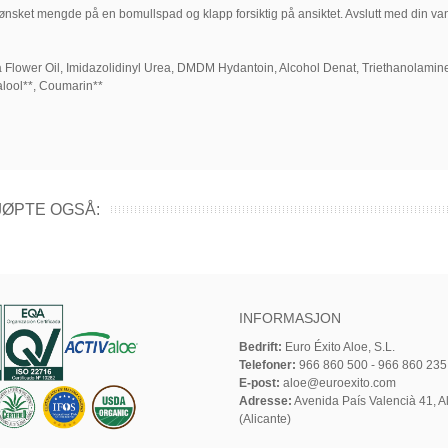
r ønsket mengde på en bomullspad og klapp forsiktig på ansiktet. Avslutt med din 
Flower Oil, Imidazolidinyl Urea, DMDM Hydantoin, Alcohol Denat, Triethanolamine,
alool**, Coumarin**
ØPTE OGSÅ:
INFORMASJON
Bedrift:
Euro Éxito Aloe, S.L.
Telefoner:
966 860 500 - 966 860 235
E-post:
aloe@euroexito.com
Adresse:
Avenida País Valencià 41, Al
(Alicante)