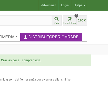
Velkommen
Login
Hjelpe
0
0,00 €
Søk
Handlekurv
TIMEDIA
DISTRIBUTØRER OMRÅDE
. Gracias por su comprensión.
amtidig som det fjerner små spor av smuss eller sminke.