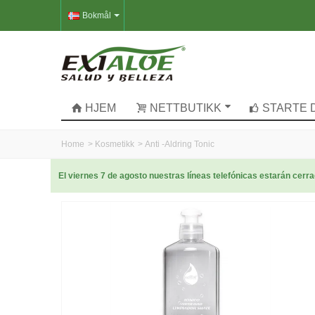
Bokmål
HJEM
NETTBUTIKK
STARTE 
Home
>
Kosmetikk
>
Anti -Aldring Tonic
El viernes 7 de agosto nuestras líneas telefónicas estarán cer