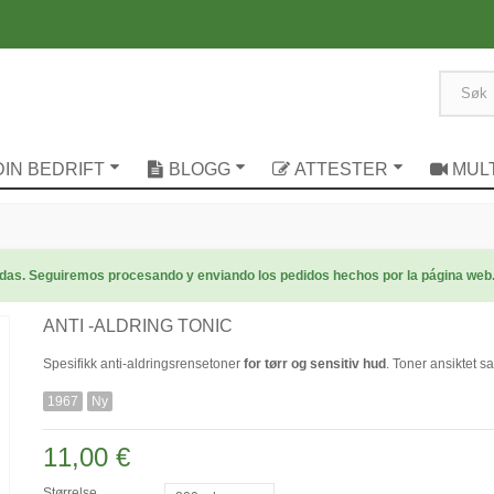
DIN BEDRIFT
BLOGG
ATTESTER
MUL
radas. Seguiremos procesando y enviando los pedidos hechos por la página web
ANTI -ALDRING TONIC
Spesifikk anti-aldringsrensetoner
for tørr og sensitiv hud
. Toner ansiktet s
1967
Ny
11,00 €
Størrelse