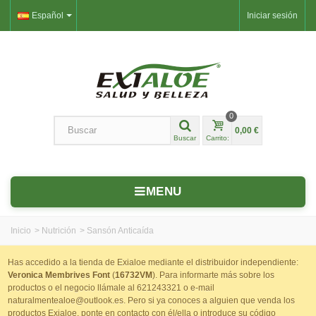
Español
Iniciar sesión
0
0,00 €
Buscar
Carrito:
MENU
Inicio
>
Nutrición
>
Sansón Anticaída
Has accedido a la tienda de Exialoe mediante el distribuidor independiente:
Veronica Membrives Font
(
16732VM
). Para informarte más sobre los
productos o el negocio llámale al 621243321 o e-mail
naturalmentealoe@outlook.es. Pero si ya conoces a alguien que venda los
productos Exialoe, ponte en contacto con él/ella o introduce su código