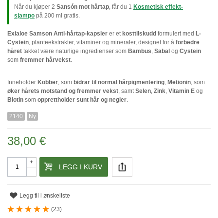
Når du kjøper 2
Sansón mot hårtap
, får du 1
Kosmetisk effekt-
sjampo
på 200 ml gratis.
Exialoe Samson Anti-hårtap-kapsler
er et
kosttilskudd
formulert med
L-
Cystein
, planteekstrakter, vitaminer og mineraler, designet for å
forbedre
håret
takket være naturlige ingredienser som
Bambus
,
Sabal
og
Cystein
som
fremmer hårvekst
.
Inneholder
Kobber
, som
bidrar til normal hårpigmentering
,
Metionin
, som
øker hårets motstand og fremmer vekst
, samt
Selen
,
Zink
,
Vitamin E
og
Biotin
som
opprettholder sunt hår og negler
.
2140
Ny
38,00 €
+
LEGG I KURV
-
Legg til i ønskeliste
(
23
)