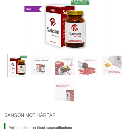
SALE
SANSÓN MOT HÅRTAP
Dette produktet er blant
augusttilbudene
.