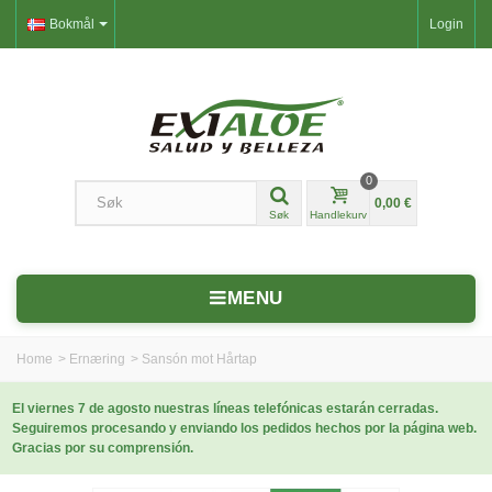
Bokmål
Login
0
0,00 €
Søk
Handlekurv
MENU
Home
>
Ernæring
>
Sansón mot Hårtap
El viernes 7 de agosto nuestras líneas telefónicas estarán cerradas.
Seguiremos procesando y enviando los pedidos hechos por la página web.
Gracias por su comprensión.