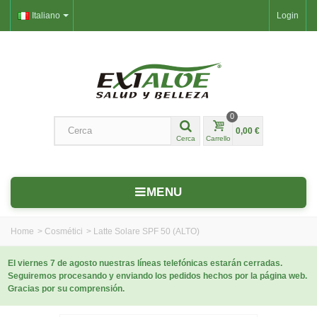
Italiano
Login
0
0,00 €
Cerca
Carrello
MENU
Home
>
Cosmétici
>
Latte Solare SPF 50 (ALTO)
El viernes 7 de agosto nuestras líneas telefónicas estarán cerradas.
Seguiremos procesando y enviando los pedidos hechos por la página web.
Gracias por su comprensión.