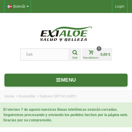
Bokmål
Login
0
0,00 €
Søk
Handlekurv
MENU
Home
>
Kosmetikk
>
Solkrem SPF 50 (HØY)
El viernes 7 de agosto nuestras líneas telefónicas estarán cerradas.
Seguiremos procesando y enviando los pedidos hechos por la página web.
Gracias por su comprensión.