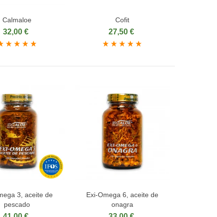
Calmaloe
Cofit
dir al carrito
Añadir al carrito
32,00 €
27,50 €
mega 3, aceite de
Exi-Omega 6, aceite de
dir al carrito
Añadir al carrito
pescado
onagra
41,00 €
33,00 €