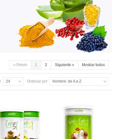
«
Previo
1
2
Siguiente
»
Mostrar todos
r
24
Ordenar por
Nombre: de A a Z