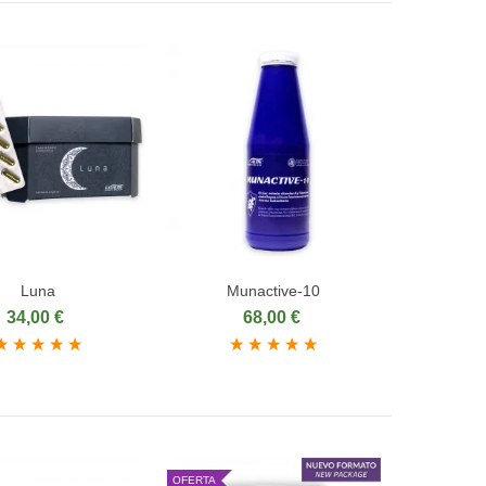
Luna
Munactive-10
dir al carrito
Añadir al carrito
34,00 €
68,00 €
OFERTA