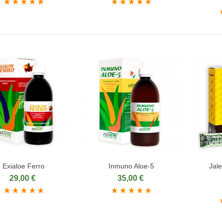
Exialoe Ferro
Inmuno Aloe-5
Jale
ñadir al carrito
Añadir al carrito
Aña
29,00 €
35,00 €