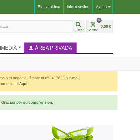
Bienvenido/a
Iniciar sesión
Ayuda
0
0,00 €
Buscar
Carrito:
IMEDIA
ÁREA PRIVADA
ctos o el negocio llámale al 653417638 o e-mail
 promocional
Aquí.
. Gracias por su comprensión.