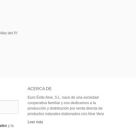
5
lfaz del Pí
ACERCA DE
Euro Éxito Aloe, S.L. nace de una sociedad
cooperativa familiar y nos dedicamos a la
producción y distribución por venta directa de
productos naturales elaborados con Aloe Vera
Leer más
rales
y la