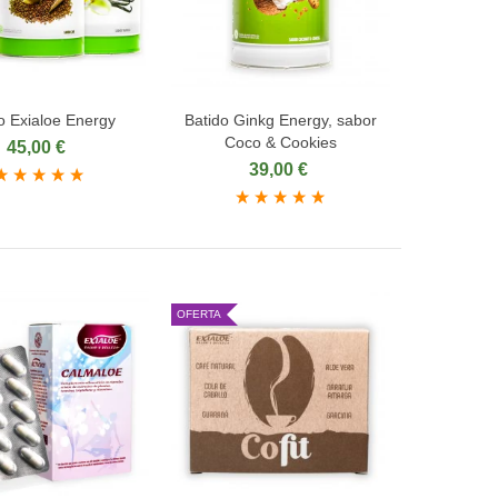
o Exialoe Energy
Batido Ginkg Energy, sabor
dir al carrito
Añadir al carrito
Coco & Cookies
45,00 €
39,00 €
OFERTA