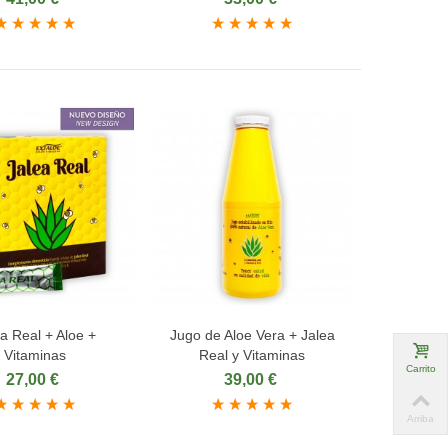
a Real + Aloe +
Jugo de Aloe Vera + Jalea
dir al carrito
Añadir al carrito
Vitaminas
Real y Vitaminas
Carrito
27,00 €
39,00 €
Arriba