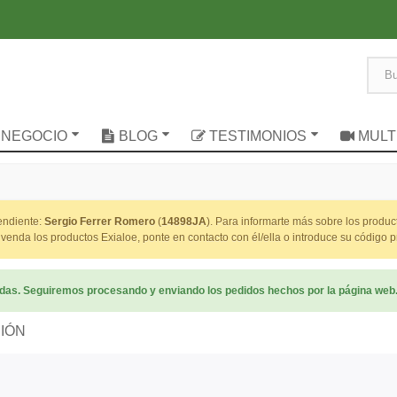
 NEGOCIO
BLOG
TESTIMONIOS
MULT
pendiente:
Sergio Ferrer Romero
(
14898JA
). Para informarte más sobre los produ
 venda los productos Exialoe, ponte en contacto con él/ella o introduce su código
radas. Seguiremos procesando y enviando los pedidos hechos por la página web
CIÓN