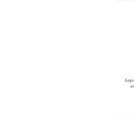
Jugo
A
es