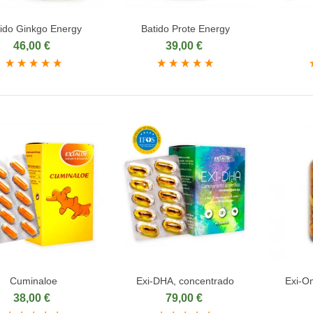
ido Ginkgo Energy
Batido Prote Energy
ñadir al carrito
Añadir al carrito
Aña
46,00 €
39,00 €
Cuminaloe
Exi-DHA, concentrado
Exi-O
ñadir al carrito
Añadir al carrito
Aña
38,00 €
79,00 €