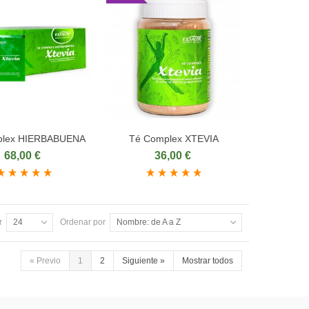
plex HIERBABUENA
Té Complex XTEVIA
dir al carrito
Añadir al carrito
68,00 €
36,00 €
r
24
Ordenar por
Nombre: de A a Z
«
Previo
1
2
Siguiente
»
Mostrar todos