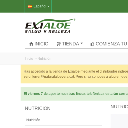
Español
INICIO
TIENDA
COMIENZA TU
Inicio
>
Nutrición
Has accedido a la tienda de Exialoe mediante el distribuidor inde
sergi.ferrer@naturalaloevera.cat. Pero si ya conoces a alguien que
El viernes 7 de agosto nuestras líneas telefónicas estarán cer
NUTRI
NUTRICIÓN
Nutrición