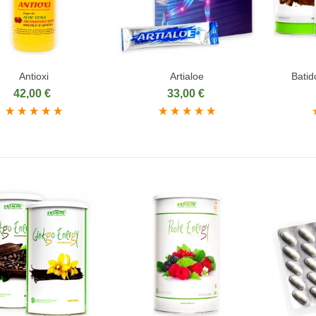
Antioxi
Artialoe
Batid
ñadir al carrito
Añadir al carrito
Aña
42,00 €
33,00 €