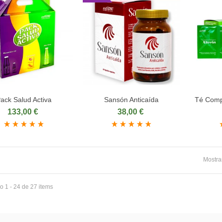
ack Salud Activa
Sansón Anticaída
Té Com
ñadir al carrito
Añadir al carrito
Aña
133,00 €
38,00 €
Mostra
 1 - 24 de 27 items