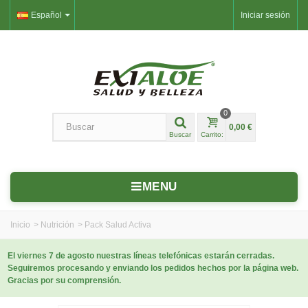
Español
Iniciar sesión
0
0,00 €
Buscar
Carrito:
MENU
Inicio
>
Nutrición
>
Pack Salud Activa
El viernes 7 de agosto nuestras líneas telefónicas estarán cerradas.
Seguiremos procesando y enviando los pedidos hechos por la página web.
Gracias por su comprensión.