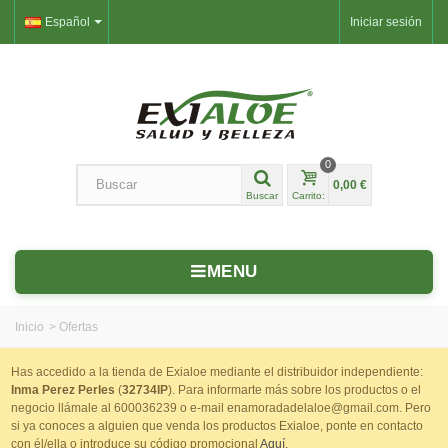
Español
Iniciar sesión
0
0,00 €
Buscar
Carrito:
MENU
Inicio
>
Ofertas
Has accedido a la tienda de Exialoe mediante el distribuidor independiente:
Inma Perez Perles
(
32734IP
). Para informarte más sobre los productos o el
negocio llámale al 600036239 o e-mail enamoradadelaloe@gmail.com. Pero
si ya conoces a alguien que venda los productos Exialoe, ponte en contacto
con él/ella o introduce su código promocional
Aquí.