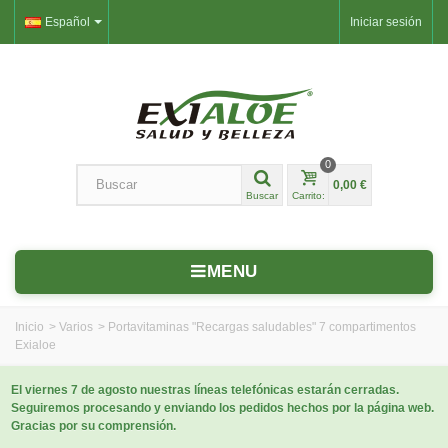
Español
Iniciar sesión
0
0,00 €
Buscar
Carrito:
MENU
Inicio
>
Varios
>
Portavitaminas "Recargas saludables" 7 compartimentos
Exialoe
El viernes 7 de agosto nuestras líneas telefónicas estarán cerradas.
Seguiremos procesando y enviando los pedidos hechos por la página web.
Gracias por su comprensión.