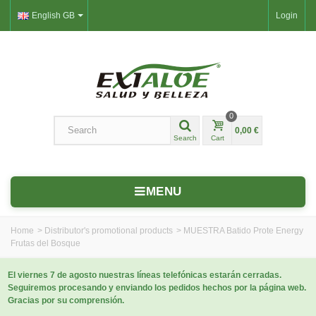
English GB
Login
0
0,00 €
Search
Cart
MENU
Home
>
Distributor's promotional products
>
MUESTRA Batido Prote Energy
Frutas del Bosque
El viernes 7 de agosto nuestras líneas telefónicas estarán cerradas.
Seguiremos procesando y enviando los pedidos hechos por la página web.
Gracias por su comprensión.