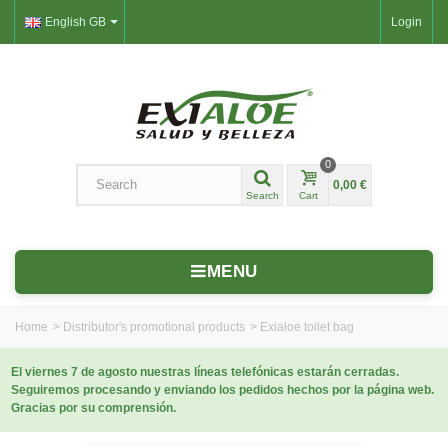
English GB
Login
0
0,00 €
Search
Cart
MENU
Home
>
Distributor's promotional products
>
Exialoe toilet bag
El viernes 7 de agosto nuestras líneas telefónicas estarán cerradas.
Seguiremos procesando y enviando los pedidos hechos por la página web.
Gracias por su comprensión.