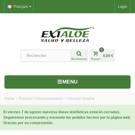
Français
Login
0
0,00 €
Rechercher
Panier
MENU
Home
>
Produits Concessionnaires
>
Neceser Exialoe
El viernes 7 de agosto nuestras líneas telefónicas estarán cerradas.
Seguiremos procesando y enviando los pedidos hechos por la página web.
Gracias por su comprensión.