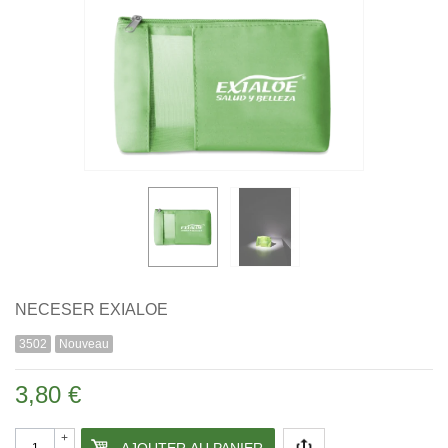
NECESER EXIALOE
3502
Nouveau
3,80 €
+