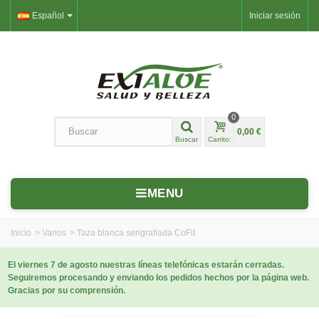
Español
Iniciar sesión
0
0,00 €
Buscar
Carrito:
MENU
Inicio
>
Varios
>
Taza blanca serigrafiada CoFit
El viernes 7 de agosto nuestras líneas telefónicas estarán cerradas.
Seguiremos procesando y enviando los pedidos hechos por la página web.
Gracias por su comprensión.