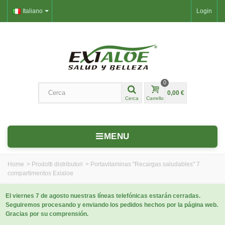
Italiano
Login
0
0,00 €
Cerca
Carrello
MENU
Home
>
Prodotti distributori
>
Portavitaminas "Recargas saludables" 7
compartimentos Exialoe
El viernes 7 de agosto nuestras líneas telefónicas estarán cerradas.
Seguiremos procesando y enviando los pedidos hechos por la página web.
Gracias por su comprensión.