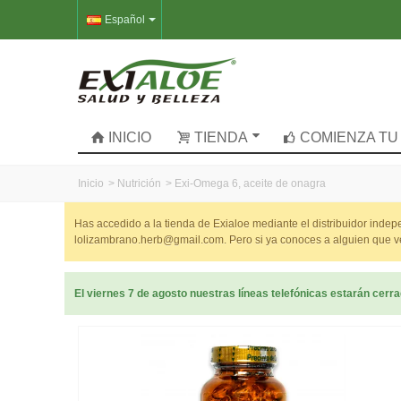
Español
INICIO
TIENDA
COMIENZA TU
Inicio
>
Nutrición
>
Exi-Omega 6, aceite de onagra
Has accedido a la tienda de Exialoe mediante el distribuidor inde
lolizambrano.herb@gmail.com. Pero si ya conoces a alguien que ve
El viernes 7 de agosto nuestras líneas telefónicas estarán cer