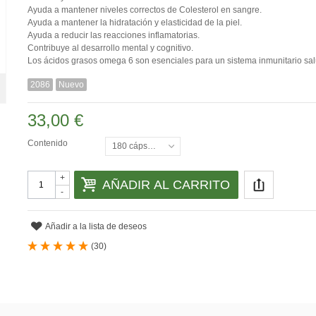
Ayuda a mantener niveles correctos de Colesterol en sangre.
Ayuda a mantener la hidratación y elasticidad de la piel.
Ayuda a reducir las reacciones inflamatorias.
Contribuye al desarrollo mental y cognitivo.
Los ácidos grasos omega 6 son esenciales para un sistema inmunitario sa
2086
Nuevo
33,00 €
Contenido
180 cápsulas
+
AÑADIR AL CARRITO
-
Añadir a la lista de deseos
(
30
)