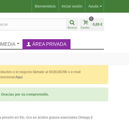
Bienvenido/a
Iniciar sesión
Ayuda
0
0,00 €
Buscar
Carrito:
IMEDIA
ÁREA PRIVADA
roductos o el negocio llámale al 603638296 o e-mail
romocional
Aquí.
. Gracias por su comprensión.
 presión en frío, rico en ácidos grasos esenciales Omega 6.