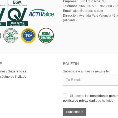
Empresa:
Euro Éxito Aloe, S.L.
Teléfonos:
966 860 500 - 966 860 23
Email:
aloe@euroexito.com
Dirección:
Avenida País Valencià 41, A
(Alicante)
E
BOLETÍN
nos / Sugerencias
Subscríbete a nuestra newsletter
 código de invitado
Sí, acepto las
condiciones gene
política de privacidad
que he leído
Subscríbete