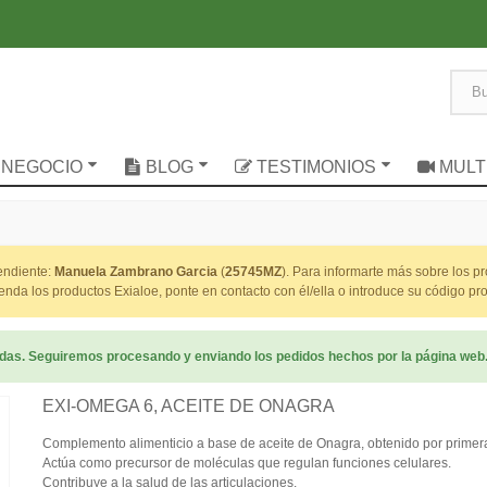
 NEGOCIO
BLOG
TESTIMONIOS
MULT
pendiente:
Manuela Zambrano Garcia
(
25745MZ
). Para informarte más sobre los p
nda los productos Exialoe, ponte en contacto con él/ella o introduce su código p
radas. Seguiremos procesando y enviando los pedidos hechos por la página web
EXI-OMEGA 6, ACEITE DE ONAGRA
Complemento alimenticio a base de aceite de Onagra, obtenido por primera
Actúa como precursor de moléculas que regulan funciones celulares.
Contribuye a la salud de las articulaciones.