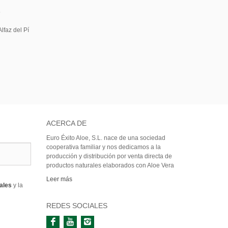
5
lfaz del Pí
ACERCA DE
Euro Éxito Aloe, S.L. nace de una sociedad
cooperativa familiar y nos dedicamos a la
producción y distribución por venta directa de
productos naturales elaborados con Aloe Vera
Leer más
rales
y la
REDES SOCIALES