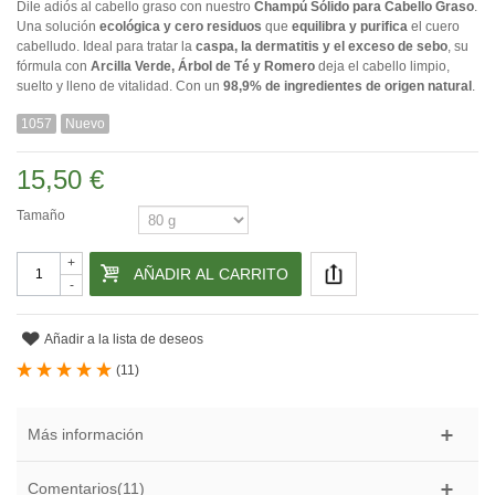
Dile adiós al cabello graso con nuestro
Champú Sólido para Cabello Graso
.
Una solución
ecológica y cero residuos
que
equilibra y purifica
el cuero
cabelludo. Ideal para tratar la
caspa, la dermatitis y el exceso de sebo
, su
fórmula con
Arcilla Verde, Árbol de Té y Romero
deja el cabello limpio,
suelto y lleno de vitalidad. Con un
98,9% de ingredientes de origen natural
.
1057
Nuevo
15,50 €
Tamaño
+
AÑADIR AL CARRITO
-
Añadir a la lista de deseos
(
11
)
Más información
Comentarios(11)