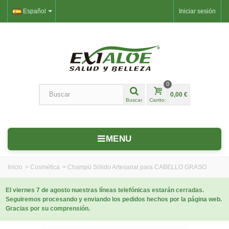
Español
Iniciar sesión
0
0,00 €
Buscar
Carrito:
MENU
Inicio
>
Cosmética
>
Champú Sólido Artesanal para CABELLO GRASO
El viernes 7 de agosto nuestras líneas telefónicas estarán cerradas.
Seguiremos procesando y enviando los pedidos hechos por la página web.
Gracias por su comprensión.