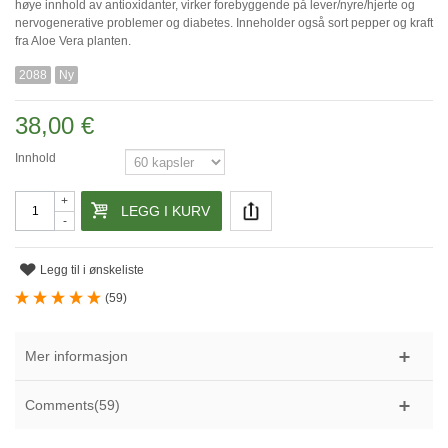
høye innhold av antioxidanter, virker forebyggende på lever/nyre/hjerte og
nervogenerative problemer og diabetes. Inneholder også sort pepper og kraft
fra Aloe Vera planten.
2088
Ny
38,00 €
Innhold
+
LEGG I KURV
-
Legg til i ønskeliste
(
59
)
Mer informasjon
Comments(59)