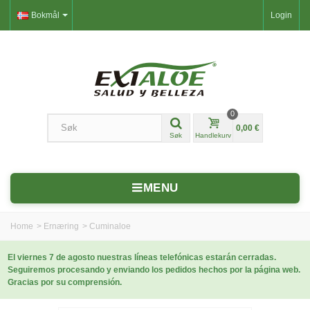
Bokmål
Login
0
0,00 €
Søk
Handlekurv
MENU
Home
>
Ernæring
>
Cuminaloe
El viernes 7 de agosto nuestras líneas telefónicas estarán cerradas.
Seguiremos procesando y enviando los pedidos hechos por la página web.
Gracias por su comprensión.