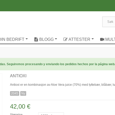
DIN BEDRIFT
BLOGG
ATTESTER
MUL
radas. Seguiremos procesando y enviando los pedidos hechos por la página web
ANTIOXI
Antioxi er en kombinasjon av Aloe Vera juice (70%) med tyttebær, blåbær, lu
2045
Ny
42,00 €
Størrelse