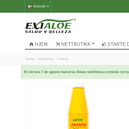
Bokmål
HJEM
NETTBUTIKK
STARTE 
Home
>
Ernæring
>
Antioxi
El viernes 7 de agosto nuestras líneas telefónicas estarán cer