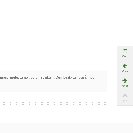
Cart
Prev
er, hjerte, tumor, og urin trakten. Den beskytter også mot
Next
Top