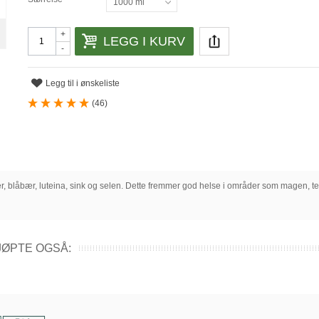
1000 ml
+
LEGG I KURV
-
Legg til i ønskeliste
(
46
)
, blåbær, luteina, sink og selen. Dette fremmer god helse i områder som magen, tenn
ØPTE OGSÅ: