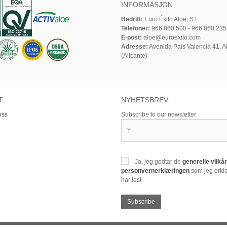
INFORMASJON
Bedrift:
Euro Éxito Aloe, S.L.
Telefoner:
966 860 500 - 966 860 235
E-post:
aloe@euroexito.com
Adresse:
Avenida País Valencià 41, Al
(Alicante)
T
NYHETSBREV
oss
Subscribe to our newsletter
Ja, jeg godtar de
generelle vilk
personvernerklæringen
som jeg erklæ
har lest
Subscribe