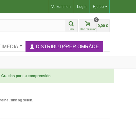
Velkommen
Login
Hjelpe
0
0,00 €
Søk
Handlekurv
TIMEDIA
DISTRIBUTØRER OMRÅDE
. Gracias por su comprensión.
teina, sink og selen.