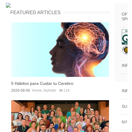
FEATURED ARTICLES
OFTE
SPØ
INF
5 Hábitos para Cuidar tu Cerebro
2026-08-06
Home
,
Nyheter
118
INF
SUP
NYH