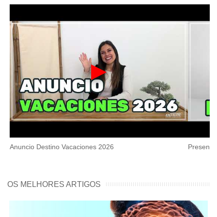
▶
Anuncio Destino Vacaciones 2026
Presenta
OS MELHORES ARTIGOS